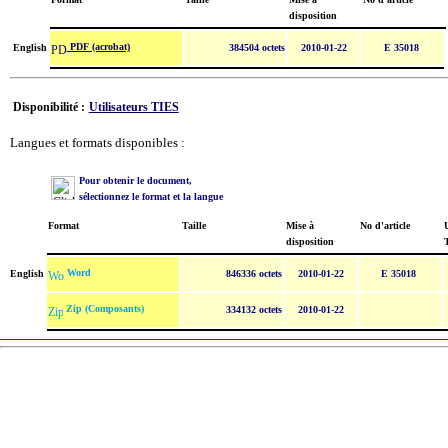
disposition
PDF (acrobat)
English
384504 octets
2010-01-22
E 35018
Disponibilité :
Utilisateurs TIES
Langues et formats disponibles :
Pour obtenir le document,
sélectionnez le format et la langue
Format
Taille
Mise à
No d'article
U
disposition
Word
English
846336 octets
2010-01-22
E 35018
Zip (Composants)
334132 octets
2010-01-22