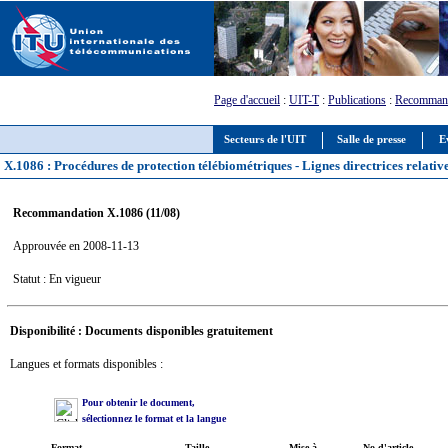
Page d'accueil
:
UIT-T
:
Publications
:
Recommand
Secteurs de l'UIT
Salle de presse
E
X.1086 : Procédures de protection télébiométriques - Lignes directrices relativ
Recommandation X.1086 (11/08)
Approuvée en 2008-11-13
Statut : En vigueur
Disponibilité : Documents disponibles gratuitement
Langues et formats disponibles :
Pour obtenir le document,
sélectionnez le format et la langue
Format
Taille
Mise à
No d'article