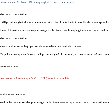
niverselle sur le réseau téléphonique général avec commutation
énéral avec commutation
 téléphonique général avec commutation et sur les circuits loués à deux fils de type téléphoni
ition en fréquence et normalisé pour usage sur le réseau téléphonique général avec commutation e
énéral avec commutation
raitement de données et l'équipement de terminaison du circuit de données
ppel automatique sur le réseau téléphonique général commuté, y compris les procédures de neutr
 réseaux commutés
 son Annexe A en tant que V.251 (02/98) sans être republiée.
énéral avec commutation
sation d'écho et normalisé pour usage sur le réseau téléphonique général avec commutation et s