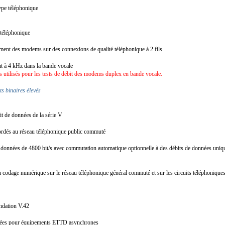
 type téléphonique
e téléphonique
nement des modems sur des connexions de qualité téléphonique à 2 fils
ant à 4 kHz dans la bande vocale
 utilisés pour les tests de débit des modems duplex en bande vocale.
ts binaires élevés
it de données de la série V
cordés au réseau téléphonique public commuté
nnées de 4800 bit/s avec commutation automatique optionnelle à des débits de données uniqueme
codage numérique sur le réseau téléphonique général commuté et sur les circuits téléphoniques
andation V.42
nées pour équipements ETTD asynchrones