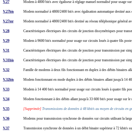
V.27
Modem à 4800 bit/s avec égaliseur à réglage manuel normalisé pour usage sur 
V.27bis
Modem normalisé à 4800/2400 bit/s avec égalisation automatique destiné aux 
V.27ter
Modem normalisé à 4800/2400 bit/s destiné au réseau téléphonique général 
V.28
Caractéristiques électriques des circuits de jonction dissymétriques pour tra
V.29
Modem à 9600 bit/s normalisé pour usage sur circuits loués à quatre fils post
V.31
Caractéristiques électriques des circuits de jonction pour transmission par s
V.31bis
Caractéristiques électriques des circuits de jonction pour transmission par sim
V.32
Famille de modems à deux fils fonctionnant en duplex à des débits binaires all
V.32bis
Modem fonctionnant en mode duplex à des débits binaires allant jusqu'à 14 400 
V.33
Modem à 14 400 bit/s normalisé pour usage sur circuits loués à quatre fils po
V.34
Modem fonctionnant à des débits allant jusqu'à 33 600 bit/s pour usage sur le 
V.35
[Supprimée]
Transmissions de données à 48 kbit/s au moyen de circuits en
V.36
Modems pour transmission synchrone de données sur circuits utilisant la lar
V.37
Transmission synchrone de données à un débit binaire supérieur à 72 kbit/s su