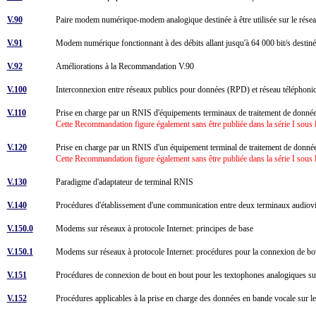
V.90
Paire modem numérique-modem analogique destinée à être utilisée sur le réseau 
V.91
Modem numérique fonctionnant à des débits allant jusqu'à 64 000 bit/s destiné à
V.92
Améliorations à la Recommandation V.90
V.100
Interconnexion entre réseaux publics pour données (RPD) et réseau téléph
V.110
Prise en charge par un RNIS d'équipements terminaux de traitement de donnée
Cette Recommandation figure également sans être publiée dans la série I sou
V.120
Prise en charge par un RNIS d'un équipement terminal de traitement de données
Cette Recommandation figure également sans être publiée dans la série I sou
V.130
Paradigme d'adaptateur de terminal RNIS
V.140
Procédures d'établissement d'une communication entre deux terminaux audiovi
V.150.0
Modems sur réseaux à protocole Internet: principes de base
V.150.1
Modems sur réseaux à protocole Internet: procédures pour la connexion de bou
V.151
Procédures de connexion de bout en bout pour les textophones analogiques sur
V.152
Procédures applicables à la prise en charge des données en bande vocale sur 