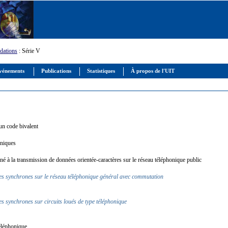
ations
: Série V
vénements
Publications
Statistiques
À propos de l'UIT
d'un code bivalent
honiques
iné à la transmission de données orientée-caractères sur le réseau téléphonique public
ées synchrones sur le réseau téléphonique général avec commutation
s synchrones sur circuits loués de type téléphonique
 téléphonique