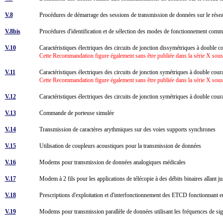
V.8
Procédures de démarrage des sessions de transmission de données sur le rés
V.8bis
Procédures d'identification et de sélection des modes de fonctionnement comm
V.10
Caractéristiques électriques des circuits de jonction dissymétriques à double 
Cette Recommandation figure également sans être publiée dans la série X so
V.11
Caractéristiques électriques des circuits de jonction symétriques à double cour
Cette Recommandation figure également sans être publiée dans la série X so
V.12
Caractéristiques électriques des circuits de jonction symétriques à double cour
V.13
Commande de porteuse simulée
V.14
Transmission de caractères arythmiques sur des voies supports synchrones
V.15
Utilisation de coupleurs acoustiques pour la transmission de données
V.16
Modems pour transmission de données analogiques médicales
V.17
Modem à 2 fils pour les applications de télécopie à des débits binaires allant j
V.18
Prescriptions d'exploitation et d'interfonctionnement des ETCD fonctionnan
V.19
Modems pour transmission parallèle de données utilisant les fréquences de si