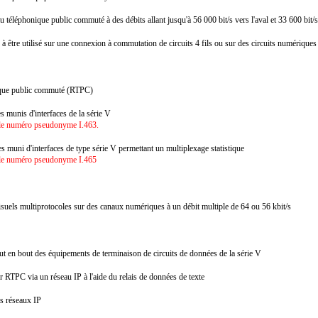
téléphonique public commuté à des débits allant jusqu'à 56 000 bit/s vers l'aval et 33 600 bit/
 être utilisé sur une connexion à commutation de circuits 4 fils ou sur des circuits numériques 
onique public commuté (RTPC)
s munis d'interfaces de la série V
s le numéro pseudonyme I.463.
 muni d'interfaces de type série V permettant un multiplexage statistique
s le numéro pseudonyme I.465
suels multiprotocoles sur des canaux numériques à un débit multiple de 64 ou 56 kbit/s
t en bout des équipements de terminaison de circuits de données de la série V
 RTPC via un réseau IP à l'aide du relais de données de texte
les réseaux IP