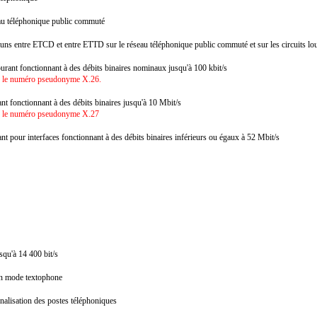
eau téléphonique public commuté
uns entre ETCD et entre ETTD sur le réseau téléphonique public commuté et sur les circuits lo
courant fonctionnant à des débits binaires nominaux jusqu'à 100 kbit/s
us le numéro pseudonyme X.26.
ant fonctionnant à des débits binaires jusqu'à 10 Mbit/s
us le numéro pseudonyme X.27
ant pour interfaces fonctionnant à des débits binaires inférieurs ou égaux à 52 Mbit/s
usqu'à 14 400 bit/s
t en mode textophone
gnalisation des postes téléphoniques