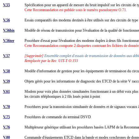
V.55
Spécification pour un appareil de mesure du bruit impulsif sur les circuits de
Cette Recommandation est publiée sous le numéro pseudonyme O.71.
V.56
Essais comparatifs des modems destinés à être utilisés sur des circuits de typ
V.56bis
Modèle de réseau de transmission pour l'évaluation de la qualité de fonction
V.56ter
Procédure d'essai pour l'évaluation des modems duplex à deux fils fonctionn
Cette Recommandation comporte 2 disquettes contenant les fichiers de données
V.57
[Supprimée]
Ensemble complet d'essais de transmission de données aux débi
Remplacée par la Rec. UIT-T O.153
V.58
Modèle d'information de gestion pour les équipements de terminaison du circu
V.59
Objets gérés pour les informations de diagnostic des ETCD de la série V rac
V.61
Modem pour voix plus données simultanées fonctionnant à un débit voix plus do
les circuits téléphoniques à 2 fils loués point à point
V.70
Procédures pour la transmission simultanée de données et de signaux vocaux à 
V.75
Procédures de commande du terminal DSVD
V.76
Multiplexeur générique utilisant les procédures basées LAPM de la Recomm
V.80
Commande d'équipements ETCD dans la bande et modes synchrones de don