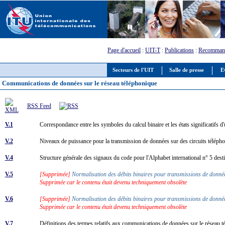
Page d'accueil
:
UIT-T
:
Publications
:
Recommand
Secteurs de l'UIT
Salle de presse
E
Communications de données sur le réseau téléphonique
RSS Feed
V.1
Correspondance entre les symboles du calcul binaire et les états significatifs 
V.2
Niveaux de puissance pour la transmission de données sur des circuits télép
V.4
Structure générale des signaux du code pour l'Alphabet international n° 5 dest
V.5
[Supprimée]
Normalisation des débits binaires pour transmissions de donn
Supprimée car le contenu était devenu techniquement obsolète
V.6
[Supprimée]
Normalisation des débits binaires pour transmissions de donnée
Supprimée car le contenu était devenu techniquement obsolète
V.7
Définitions des termes relatifs aux communications de données sur le réseau