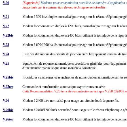
V.20
[Supprimée]
Modems pour transmission parallèle de données d'application u
Supprimée car le contenu était devenu techniquement obsolète
V.21
Modem à 300 bit/s duplex normalisé pour usage sur le réseau téléphonique g
V.22
Modem fonctionnant en duplex à 1200 bit/s, normalisé pour usage sur le réseau
V.22bis
Modem fonctionnant en duplex à 2400 bit/s, utilisant la technique de la répart
V.23
Modem à 600/1200 bauds normalisé pour usage sur le réseau téléphonique g
V.24
Liste des définitions des circuits de jonction entre l'équipement terminal de t
V.25
Equipement de réponse automatique et procédures générales pour équipement d'a
d'une manière manuelle que d'une manière automatique
V.25bis
Procédures synchrones et asynchrones de numérotation automatique sur les
V.25ter
Commande et numérotation automatique asynchrones en série
Cette Recommandation V.25 ter a été renumérotée en tant que V.250 (02/98), et
V.26
Modem à 2400 bit/s normalisé pour usage sur circuits loués à quatre fils
V.26bis
Modem à 2400/1200 bit/s normalisé pour usage sur le réseau téléphonique g
V.26ter
Modem fonctionnant en duplex à 2400 bit/s, utilisant la technique de la compen