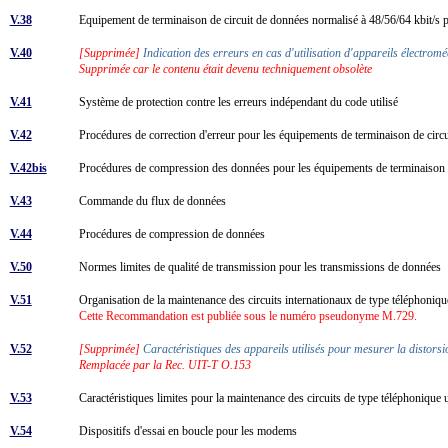
V.38
Equipement de terminaison de circuit de données normalisé à 48/56/64 kbit/s p
V.40
[Supprimée]
Indication des erreurs en cas d'utilisation d'appareils électro
Supprimée car le contenu était devenu techniquement obsolète
V.41
Système de protection contre les erreurs indépendant du code utilisé
V.42
Procédures de correction d'erreur pour les équipements de terminaison de cir
V.42bis
Procédures de compression des données pour les équipements de terminaison d
V.43
Commande du flux de données
V.44
Procédures de compression de données
V.50
Normes limites de qualité de transmission pour les transmissions de données
V.51
Organisation de la maintenance des circuits internationaux de type téléphoniq
Cette Recommandation est publiée sous le numéro pseudonyme M.729.
V.52
[Supprimée]
Caractéristiques des appareils utilisés pour mesurer la distors
Remplacée par la Rec. UIT-T O.153
V.53
Caractéristiques limites pour la maintenance des circuits de type téléphonique
V.54
Dispositifs d'essai en boucle pour les modems