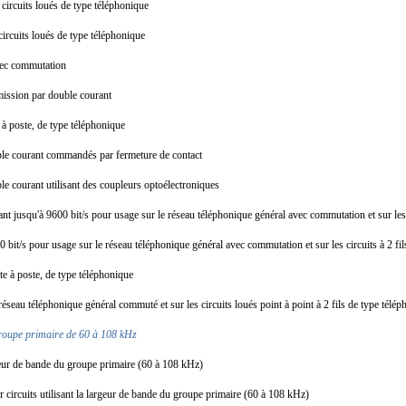
circuits loués de type téléphonique
circuits loués de type téléphonique
avec commutation
nsmission par double courant
e à poste, de type téléphonique
imple courant commandés par fermeture de contact
ple courant utilisant des coupleurs optoélectroniques
ant jusqu'à 9600 bit/s pour usage sur le réseau téléphonique général avec commutation et sur le
bit/s pour usage sur le réseau téléphonique général avec commutation et sur les circuits à 2 fi
ste à poste, de type téléphonique
réseau téléphonique général commuté et sur les circuits loués point à point à 2 fils de type tél
 groupe primaire de 60 à 108 kHz
geur de bande du groupe primaire (60 à 108 kHz)
r circuits utilisant la largeur de bande du groupe primaire (60 à 108 kHz)