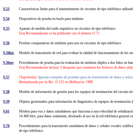
V.53
Características límite para el mantenimiento de circuitos de tipo telefónico utiliz
V.54
Dispositivos de prueba en bucle para módems
V.55
Aparato de medida del ruido impulsivo en circuitos de tipo telefónico
Esta Recomendación se ha publicado con el número O.71.
V.56
Pruebas comparativas de módems para uso en circuitos de tipo telefónico
V.56bis
Modelo de transmisión de red para evaluar la calidad de funcionamiento de los m
V.56ter
Procedimiento de prueba para la evaluación de módems dúplex a dos hilos en b
Esta Recomendación incluye 2 disquetes que contienen los ficheros de datos util
V.57
[Suprimida]
Aparato completo de pruebas para la transmisión de datos a velo
Reemplazada por la Rec. O.153 en Melbourne 1988
V.58
Modelo de información de gestión para los equipos de terminación del circuito de
V.59
Objetos gestionados para información de diagnóstico de equipos de terminación d
V.61
Módem para voz y datos simultáneos que funciona a una velocidad de señalización
14 400 bit/s, para datos solamente, destinado al uso en la red telefónica general 
V.70
Procedimientos para la transmisión simultánea de datos y señales vocales codifica
de tipo telefónico