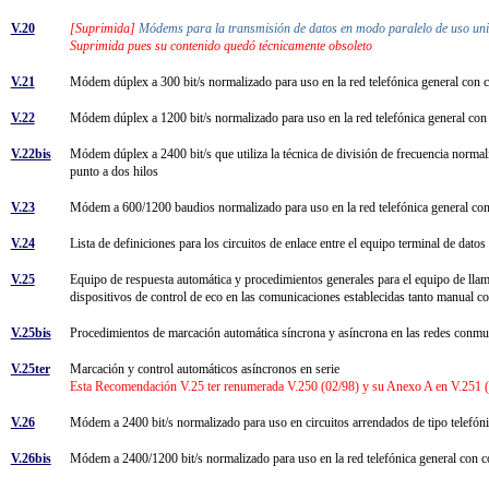
V.20
[Suprimida]
Módems para la transmisión de datos en modo paralelo de uso univ
Suprimida pues su contenido quedó técnicamente obsoleto
V.21
Módem dúplex a 300 bit/s normalizado para uso en la red telefónica general co
V.22
Módem dúplex a 1200 bit/s normalizado para uso en la red telefónica general con 
V.22bis
Módem dúplex a 2400 bit/s que utiliza la técnica de división de frecuencia normal
punto a dos hilos
V.23
Módem a 600/1200 baudios normalizado para uso en la red telefónica general c
V.24
Lista de definiciones para los circuitos de enlace entre el equipo terminal de dato
V.25
Equipo de respuesta automática y procedimientos generales para el equipo de llama
dispositivos de control de eco en las comunicaciones establecidas tanto manual
V.25bis
Procedimientos de marcación automática síncrona y asíncrona en las redes conm
V.25ter
Marcación y control automáticos asíncronos en serie
Esta Recomendación V.25 ter renumerada V.250 (02/98) y su Anexo A en V.251 (0
V.26
Módem a 2400 bit/s normalizado para uso en circuitos arrendados de tipo telefón
V.26bis
Módem a 2400/1200 bit/s normalizado para uso en la red telefónica general con