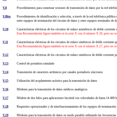
V.8
Procedimientos para comenzar sesiones de transmisión de datos por la red telef
V.8bis
Procedimientos de identificación y selección, a través de la red telefónica públi
entre equipos de terminación del circuito de datos y entre equipos terminales de 
V.10
Características eléctricas de los circuitos de enlace asimétricos de doble corrien
Esta Recomendación figura también en la serie X con el número X.26, pero no se
V.11
Características eléctricas de los circuitos de enlace simétricos de doble corrient
Esta Recomendación figura también en la serie X con el número X.27, pero no se
V.12
Características eléctricas de los circuitos de enlace simétricos de doble corrient
V.13
Control de portadora simulado
V.14
Transmisión de caracteres arrítmicos por canales portadores síncronos
V.15
Utilización del acoplamiento acústico para la transmisión de datos
V.16
Módems para la transmisión de datos médicos analógicos
V.17
Módem de dos hilos para aplicaciones facsímil con velocidades de hasta 14 400 
V.18
Requisitos operacionales y de interfuncionamiento de los equipos de terminación 
V.19
Módems para la transmisión de datos en modo paralelo utilizando las frecuencias 