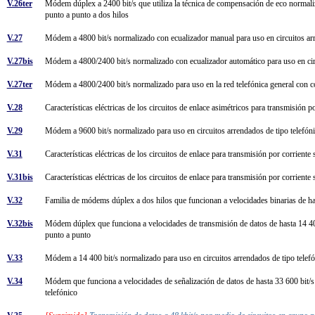
V.26ter
Módem dúplex a 2400 bit/s que utiliza la técnica de compensación de eco normaliz
punto a punto a dos hilos
V.27
Módem a 4800 bit/s normalizado con ecualizador manual para uso en circuitos ar
V.27bis
Módem a 4800/2400 bit/s normalizado con ecualizador automático para uso en cir
V.27ter
Módem a 4800/2400 bit/s normalizado para uso en la red telefónica general con
V.28
Características eléctricas de los circuitos de enlace asimétricos para transmisión 
V.29
Módem a 9600 bit/s normalizado para uso en circuitos arrendados de tipo telefón
V.31
Características eléctricas de los circuitos de enlace para transmisión por corrient
V.31bis
Características eléctricas de los circuitos de enlace para transmisión por corrien
V.32
Familia de módems dúplex a dos hilos que funcionan a velocidades binarias de has
V.32bis
Módem dúplex que funciona a velocidades de transmisión de datos de hasta 14 400 b
punto a punto
V.33
Módem a 14 400 bit/s normalizado para uso en circuitos arrendados de tipo telef
V.34
Módem que funciona a velocidades de señalización de datos de hasta 33 600 bit/s p
telefónico