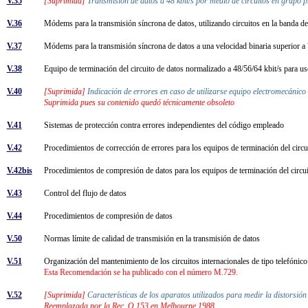
V.35
[Suprimida]
Transmisión de datos a 48 kbit/s por medio de circuitos en grupo
V.36
Módems para la transmisión síncrona de datos, utilizando circuitos en la banda
V.37
Módems para la transmisión síncrona de datos a una velocidad binaria superior a 
V.38
Equipo de terminación del circuito de datos normalizado a 48/56/64 kbit/s para u
V.40
[Suprimida]
Indicación de errores en caso de utilizarse equipo electromecánic
Suprimida pues su contenido quedó técnicamente obsoleto
V.41
Sistemas de protección contra errores independientes del código empleado
V.42
Procedimientos de corrección de errores para los equipos de terminación del cir
V.42bis
Procedimientos de compresión de datos para los equipos de terminación del circu
V.43
Control del flujo de datos
V.44
Procedimientos de compresión de datos
V.50
Normas límite de calidad de transmisión en la transmisión de datos
V.51
Organización del mantenimiento de los circuitos internacionales de tipo telefónico
Esta Recomendación se ha publicado con el número M.729.
V.52
[Suprimida]
Características de los aparatos utilizados para medir la distorsió
Reemplazada por la Rec. O.153 en Melbourne 1988