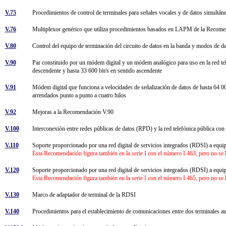
V.75
Procedimientos de control de terminales para señales vocales y de datos simultán
V.76
Multiplexor genérico que utiliza procedimientos basados en LAPM de la Reco
V.80
Control del equipo de terminación del circuito de datos en la banda y modos de d
V.90
Par constituido por un módem digital y un módem analógico para uso en la red tel
descendente y hasta 33 600 bit/s en sentido ascendente
V.91
Módem digital que funciona a velocidades de señalización de datos de hasta 64 000
arrendados punto a punto a cuatro hilos
V.92
Mejoras a la Recomendación V.90
V.100
Interconexión entre redes públicas de datos (RPD) y la red telefónica pública 
V.110
Soporte proporcionado por una red digital de servicios integrados (RDSI) a equip
Esta Recomendación figura también en la serie I con el número I.463, pero no se 
V.120
Soporte proporcionado por una red digital de servicios integrados (RDSI) a equipo
Esta Recomendación figura también en la serie I con el número I.465, pero no se
V.130
Marco de adaptador de terminal de la RDSI
V.140
Procedimientos para el establecimiento de comunicaciones entre dos terminales aud