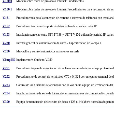
V.150.0
Módem sobre redes de protocolo Internet: Fundamentos
V.150.1
Módem sobre redes de protocolo Internet: Procedimientos para la conexión de ext
V.151
Procedimientos para la conexión de extremo a extremo de teléfonos con texto anal
V.152
Procedimientos para el soporte de datos en banda vocal en redes IP
V.153
Interfuncionamiento entre UIT-T T.38 y UIT-T V.152 utilizando paridad IP para s
V.230
Interfaz general de comunicación de datos - Especificación de la capa 1
V.250
Marcación y control automáticos asíncronos en serie
V.Imp250
Implementor's Guide to V.250
V.251
Procedimiento para la negociación de la llamada controlada por el equipo termina
V.252
Procedimiento de control de terminales V.70 y H.324 por un equipo terminal de 
V.253
Control de las funciones relacionadas con la voz en un equipo de terminación del
V.254
Interfaz asíncrona de serie de instrucciones para aparatos de comunicación de asi
V.300
Equipo de terminación del circuito de datos a 128 (144) kbit/s normalizado para 