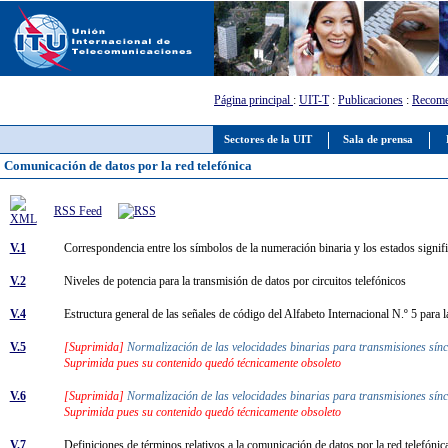
Página principal
:
UIT-T
:
Publicaciones
:
Recome
Sectores de la UIT
Sala de prensa
Comunicación de datos por la red telefónica
RSS Feed
V.1
Correspondencia entre los símbolos de la numeración binaria y los estados signif
V.2
Niveles de potencia para la transmisión de datos por circuitos telefónicos
V.4
Estructura general de las señales de código del Alfabeto Internacional N.º 5 para l
V.5
[Suprimida]
Normalización de las velocidades binarias para transmisiones sín
Suprimida pues su contenido quedó técnicamente obsoleto
V.6
[Suprimida]
Normalización de las velocidades binarias para transmisiones sínc
Suprimida pues su contenido quedó técnicamente obsoleto
V.7
Definiciones de términos relativos a la comunicación de datos por la red telefóni