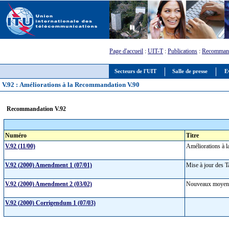
Page d'accueil
:
UIT-T
:
Publications
:
Recommand
Secteurs de l'UIT
Salle de presse
E
V.92 : Améliorations à la Recommandation V.90
Recommandation V.92
Numéro
Titre
V.92 (11/00)
Améliorations à
V.92 (2000) Amendment 1 (07/01)
Mise à jour des Ta
V.92 (2000) Amendment 2 (03/02)
Nouveaux moyens d
V.92 (2000) Corrigendum 1 (07/03)