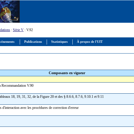
ations
:
Série V
: V.92
vénements
Publications
Statistiques
À propos de l'UIT
Composants en vigueur
 la Recommandation V.90
bleaux 18, 19, 31, 32, de la Figure 20 et des § 8.6.6, 8.7.6, 9.10.1 et 9.11
'interaction avec les procédures de correction d'erreur