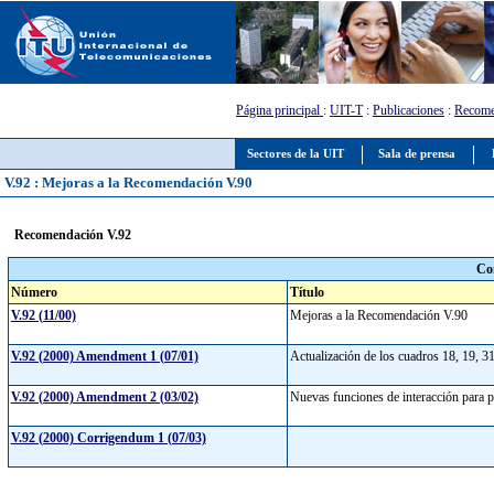
Página principal
:
UIT-T
:
Publicaciones
:
Recome
Sectores de la UIT
Sala de prensa
V.92 : Mejoras a la Recomendación V.90
Recomendación V.92
Co
Número
Título
V.92 (11/00)
Mejoras a la Recomendación V.90
V.92 (2000) Amendment 1 (07/01)
Actualización de los cuadros 18, 19, 31,
V.92 (2000) Amendment 2 (03/02)
Nuevas funciones de interacción para 
V.92 (2000) Corrigendum 1 (07/03)