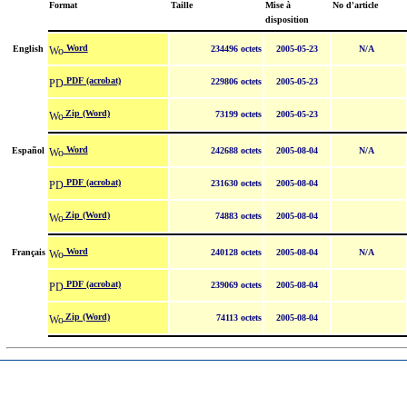
Format
Taille
Mise à
No d'article
disposition
Word
English
234496 octets
2005-05-23
N/A
PDF (acrobat)
229806 octets
2005-05-23
Zip (Word)
73199 octets
2005-05-23
Word
Español
242688 octets
2005-08-04
N/A
PDF (acrobat)
231630 octets
2005-08-04
Zip (Word)
74883 octets
2005-08-04
Word
Français
240128 octets
2005-08-04
N/A
PDF (acrobat)
239069 octets
2005-08-04
Zip (Word)
74113 octets
2005-08-04