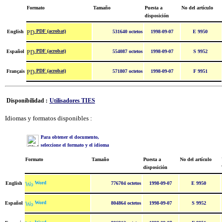
Formato
Tamaño
Puesta a
No del artículo
disposición
PDF (acrobat)
English
531640 octetos
1998-09-07
E 9950
PDF (acrobat)
Español
554087 octetos
1998-09-07
S 9952
PDF (acrobat)
Français
571807 octetos
1998-09-07
F 9951
Disponibilidad :
Utilisadores TIES
Idiomas y formatos disponibles :
Para obtener el documento,
seleccione el formato y el idioma
Formato
Tamaño
Puesta a
No del artículo
disposición
Word
English
776704 octetos
1998-09-07
E 9950
Word
Español
804864 octetos
1998-09-07
S 9952