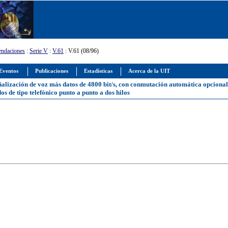
ndaciones
:
Serie V
:
V.61
: V.61 (08/96)
Eventos
Publicaciones
Estadísticas
Acerca de la UIT
alización de voz más datos de 4800 bit/s, con conmutación automática opcional a
s de tipo telefónico punto a punto a dos hilos