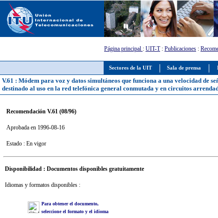
Página principal
:
UIT-T
:
Publicaciones
:
Recome
Sectores de la UIT
Sala de prensa
V.61 : Módem para voz y datos simultáneos que funciona a una velocidad de señ
destinado al uso en la red telefónica general conmutada y en circuitos arrendado
Recomendación V.61 (08/96)
Aprobada en 1996-08-16
Estado : En vigor
Disponibilidad : Documentos disponibles gratuitamente
Idiomas y formatos disponibles :
Para obtener el documento,
seleccione el formato y el idioma