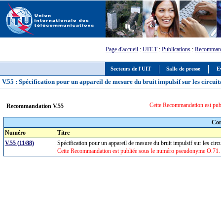
Page d'accueil
:
UIT-T
:
Publications
:
Recommand
Secteurs de l'UIT
Salle de presse
E
V.55 : Spécification pour un appareil de mesure du bruit impulsif sur les circuit
Cette Recommandation est pub
Recommandation V.55
Com
Numéro
Titre
V.55 (11/88)
Spécification pour un appareil de mesure du bruit impulsif sur les cir
Cette Recommandation est publiée sous le numéro pseudonyme O.71.