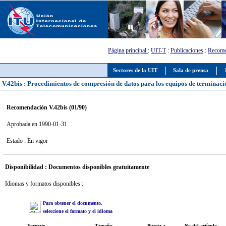
Página principal
:
UIT-T
:
Publicaciones
:
Recome
Sectores de la UIT
Sala de prensa
V.42bis : Procedimientos de compresión de datos para los equipos de terminaci
Recomendación V.42bis (01/90)
Aprobada en 1990-01-31
Estado : En vigor
Disponibilidad : Documentos disponibles gratuitamente
Idiomas y formatos disponibles :
Para obtener el documento,
seleccione el formato y el idioma
Formato
Tamaño
Puesta a
No del artículo