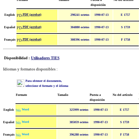
disposición
PDF (acrobat)
English
290241 octetos
1990-07-13
E 1757
PDF (acrobat)
Español
304880 octetos
1990-07-13
S 1759
PDF (acrobat)
Français
308396 octetos
1990-07-13
F 1758
Disponibilidad :
Utilisadores TIES
Idiomas y formatos disponibles :
Para obtener el documento,
seleccione el formato y el idioma
Formato
Tamaño
Puesta a
No del artículo
disposición
Word
English
325999 octetos
1990-07-13
E 1757
Word
Español
385059 octetos
1990-07-13
S 1759
Word
Français
396288 octetos
1990-07-13
F 1758