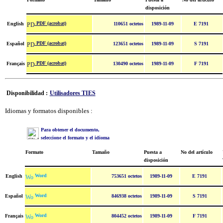
disposición
PDF (acrobat)
English
110651 octetos
1989-11-09
E 7191
PDF (acrobat)
Español
123651 octetos
1989-11-09
S 7191
PDF (acrobat)
Français
130490 octetos
1989-11-09
F 7191
Disponibilidad :
Utilisadores TIES
Idiomas y formatos disponibles :
Para obtener el documento,
seleccione el formato y el idioma
Formato
Tamaño
Puesta a
No del artículo
disposición
Word
English
753651 octetos
1989-11-09
E 7191
Word
Español
846938 octetos
1989-11-09
S 7191
Word
Français
804452 octetos
1989-11-09
F 7191