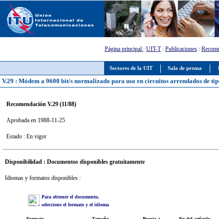
Página principal
:
UIT-T
:
Publicaciones
:
Recome
Sectores de la UIT
Sala de prensa
V.29 : Módem a 9600 bit/s normalizado para uso en circuitos arrendados de tipo
Recomendación V.29 (11/88)
Aprobada en 1988-11-25
Estado : En vigor
Disponibilidad : Documentos disponibles gratuitamente
Idiomas y formatos disponibles :
Para obtener el documento,
seleccione el formato y el idioma
Formato
Tamaño
Puesta a
No del artículo