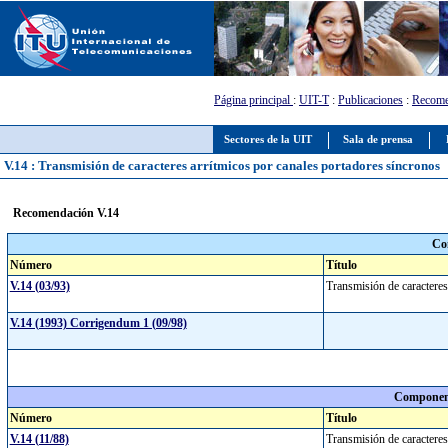
Página principal
:
UIT-T
:
Publicaciones
:
Recome
Sectores de la UIT
Sala de prensa
V.14 : Transmisión de caracteres arrítmicos por canales portadores síncronos
Recomendación V.14
Co
Número
Título
V.14 (03/93)
Transmisión de caracteres
V.14 (1993) Corrigendum 1 (09/98)
Component
Número
Título
V.14 (11/88)
Transmisión de caracteres