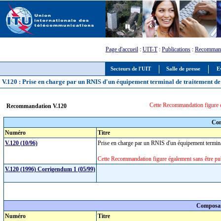
Page d'accueil
:
UIT-T
:
Publications
:
Recommand
Secteurs de l'UIT
Salle de presse
E
V.120 : Prise en charge par un RNIS d'un équipement terminal de traitement de 
Cette Recommandation figure é
Recommandation V.120
Com
Numéro
Titre
V.120 (10/96)
Prise en charge par un RNIS d'un équipement terminal
Cette Recommandation figure également sans être pub
V.120 (1996) Corrigendum 1 (05/99)
Composan
Numéro
Titre