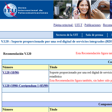
Página principal
:
UIT-T
:
Publicaciones
:
Recome
Sectores de la UIT
Sala de prensa
V.120 : Soporte proporcionado por una red digital de servicios integrados (RDSI
Esta Recomendación figura tamb
Recomendación V.120
Co
Número
Título
V.120 (10/96)
Soporte proporcionado por una red digital de servici
estadística
Esta Recomendación figura también, sin haber sido pu
V.120 (1996) Corrigendum 1 (05/99)
Component
Número
Título