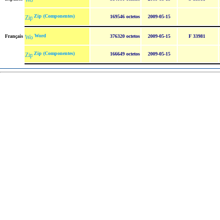
Zip (Componentes)
169546 octetos
2009-05-15
Word
Français
376320 octetos
2009-05-15
F 33981
Zip (Componentes)
166649 octetos
2009-05-15