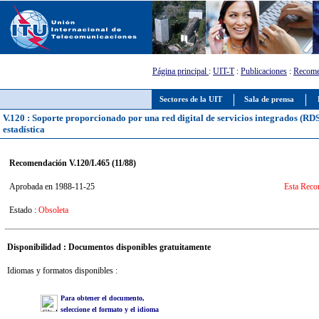
Página principal
:
UIT-T
:
Publicaciones
:
Recome
Sectores de la UIT
Sala de prensa
V.120 : Soporte proporcionado por una red digital de servicios integrados (RDS
estadística
Recomendación V.120/I.465 (11/88)
Aprobada en 1988-11-25
Esta Recom
Estado :
Obsoleta
Disponibilidad : Documentos disponibles gratuitamente
Idiomas y formatos disponibles :
Para obtener el documento,
seleccione el formato y el idioma