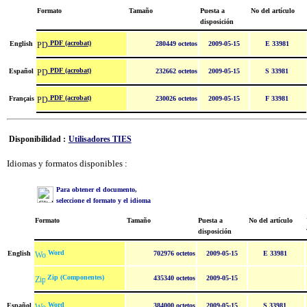
Formato
Tamaño
Puesta a
No del artículo
disposición
PDF (acrobat)
English
280449 octetos
2009-05-15
E 33981
PDF (acrobat)
Español
232662 octetos
2009-05-15
S 33981
PDF (acrobat)
Français
230026 octetos
2009-05-15
F 33981
Disponibilidad :
Utilisadores TIES
Idiomas y formatos disponibles :
Para obtener el documento,
seleccione el formato y el idioma
Formato
Tamaño
Puesta a
No del artículo
disposición
Word
English
702976 octetos
2009-05-15
E 33981
Zip (Componentes)
435340 octetos
2009-05-15
Word
Español
384000 octetos
2009-05-15
S 33981