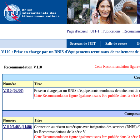
Page d'accueil
:
UIT-T
:
Publications
:
Recommand
Secteurs de l'UIT
Salle de presse
E
V.110 : Prise en charge par un RNIS d'équipements terminaux de traitement de d
Cette Recommandation figure é
Recommandation V.110
Com
Numéro
Titre
V.110 (02/00)
Prise en charge par un RNIS d'équipements terminaux de traitement de 
Cette Recommandation figure également sans être publiée dans la série
Composan
Numéro
Titre
V.110/I.463 (11/88)
Connexion au réseau numérique avec intégration des services (RNIS) d'
les Recommandations de la série V
Cette Recommandation figure également sans être publiée dans la série