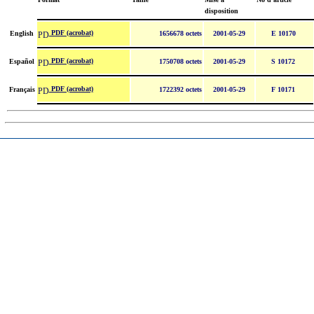
disposition
PDF (acrobat)
English
1656678 octets
2001-05-29
E 10170
PDF (acrobat)
Español
1750708 octets
2001-05-29
S 10172
PDF (acrobat)
Français
1722392 octets
2001-05-29
F 10171