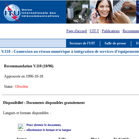
Page d'accueil
:
UIT-T
:
Publications
:
Recommand
Secteurs de l'UIT
Salle de presse
E
V.110 : Connexion au réseau numérique à intégration de services d'équipements
Recommandation V.110 (10/96)
Approuvée en 1996-10-18
Statut :
Obsolète
Disponibilité : Documents disponibles gratuitement
Langues et formats disponibles :
Pour obtenir le document,
sélectionnez le format et la langue
Format
Taille
Mise à
No d'article