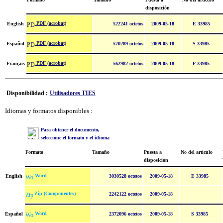
disposición
PDF (acrobat)
English
522241 octetos
2009-05-18
E 33985
PDF (acrobat)
Español
570289 octetos
2009-05-18
S 33985
PDF (acrobat)
Français
562982 octetos
2009-05-18
F 33985
Disponibilidad :
Utilisadores TIES
Idiomas y formatos disponibles :
Para obtener el documento,
seleccione el formato y el idioma
Formato
Tamaño
Puesta a
No del artículo
disposición
Word
English
3030528 octetos
2009-05-18
E 33985
Zip (Componentes)
2242122 octetos
2009-05-18
Word
Español
2372096 octetos
2009-05-18
S 33985