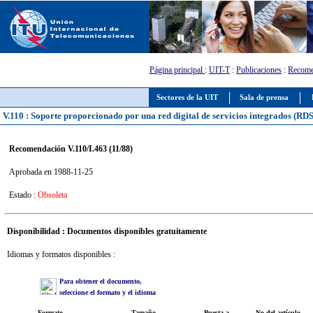
Página principal
:
UIT-T
:
Publicaciones
:
Recome
Sectores de la UIT
Sala de prensa
V.110 : Soporte proporcionado por una red digital de servicios integrados (RDSI
Recomendación V.110/I.463 (11/88)
Aprobada en 1988-11-25
Estado :
Obsoleta
Disponibilidad : Documentos disponibles gratuitamente
Idiomas y formatos disponibles :
Para obtener el documento,
seleccione el formato y el idioma
Formato
Tamaño
Puesta a
No del artículo