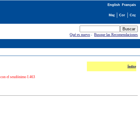
English
Français
Qué es nuevo
-
Busque las Recomendaciones
Índice
I con el seudónimo I.463