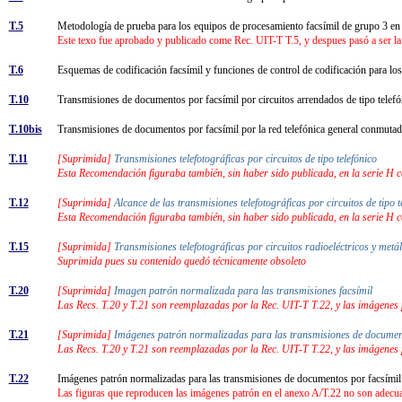
T.5
Metodología de prueba para los equipos de procesamiento facsímil de grupo 3 en
Este texo fue aprobado y publicado come Rec. UIT-T T.5, y despues pasó a ser la
T.6
Esquemas de codificación facsímil y funciones de control de codificación para lo
T.10
Transmisiones de documentos por facsímil por circuitos arrendados de tipo tele
T.10bis
Transmisiones de documentos por facsímil por la red telefónica general conmut
T.11
[Suprimida]
Transmisiones telefotográficas por circuitos de tipo telefónico
Esta Recomendación figuraba también, sin haber sido publicada, en la serie H 
T.12
[Suprimida]
Alcance de las transmisiones telefotográficas por circuitos de tipo 
Esta Recomendación figuraba también, sin haber sido publicada, en la serie H 
T.15
[Suprimida]
Transmisiones telefotográficas por circuitos radioeléctricos y me
Suprimida pues su contenido quedó técnicamente obsoleto
T.20
[Suprimida]
Imagen patrón normalizada para las transmisiones facsímil
Las Recs. T.20 y T.21 son reemplazadas por la Rec. UIT-T T.22, y las imágenes 
T.21
[Suprimida]
Imágenes patrón normalizadas para las transmisiones de documen
Las Recs. T.20 y T.21 son reemplazadas por la Rec. UIT-T T.22, y las imágenes 
T.22
Imágenes patrón normalizadas para las transmisiones de documentos por facsími
Las figuras que reproducen las imágenes patrón en el anexo A/T.22 no son adecuad