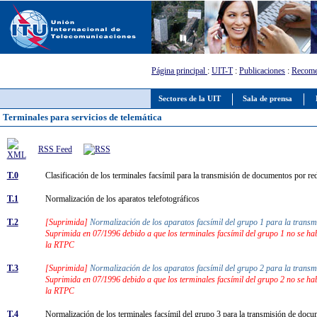
Página principal
:
UIT-T
:
Publicaciones
:
Recome
Sectores de la UIT
Sala de prensa
Terminales para servicios de telemática
RSS Feed
T.0
Clasificación de los terminales facsímil para la transmisión de documentos por r
T.1
Normalización de los aparatos telefotográficos
T.2
[Suprimida]
Normalización de los aparatos facsímil del grupo 1 para la tran
Suprimida en 07/1996 debido a que los terminales facsímil del grupo 1 no se hab
la RTPC
T.3
[Suprimida]
Normalización de los aparatos facsímil del grupo 2 para la tran
Suprimida en 07/1996 debido a que los terminales facsímil del grupo 2 no se hab
la RTPC
T.4
Normalización de los terminales facsímil del grupo 3 para la transmisión de do