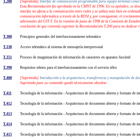
T.200
[Suprimida]
Interfaz de comunicación programable para equipo terminal conect
Esta Recomendación fue aprobada en la CMNT de 1996. En su apéndice, se desc
interfaz no afecta a la comunicación entre redes y se utiliza más bien en orden
comunicación informática a través de la RDSI y, por consiguiente, el crecimiento
adicionales del UIT-T. En la reunión de junio de 1998 de la Comisión de Estudio 
conclusión de que convenía suprimir la Recomendación T.200 para no dedicar r
T.300
Principios generales del interfuncionamiento telemático
T.330
Acceso telemático al sistema de mensajería interpersonal
T.351
Proceso de imaginización de información de caracteres en aparatos facsímil
T.390
Requisitos teletex para el interfuncionamiento con el servicio télex
T.400
[Suprimida]
Introducción a la arquitectura, transferencia y manipulación de 
Suprimida pues su contenido quedó técnicamente obsoleto
T.411
Tecnología de la información - Arquitectura de documento abierta y formato de i
T.412
Tecnología de la información - Arquitectura de documento abierta y formato de 
T.413
Tecnología de la información - Arquitectura de documento abierta y formato de in
T.414
Tecnología de la información - Arquitectura de documento abierta y formato de i
T.415
Tecnología de la información - Arquitectura de documento abierta y formato de 