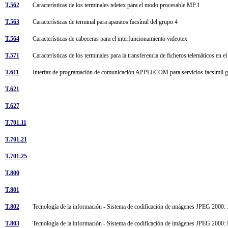
T.562
Características de los terminales teletex para el modo procesable MP.1
T.563
Características de terminal para aparatos facsímil del grupo 4
T.564
Características de cabeceras para el interfuncionamiento videotex
T.571
Características de los terminales para la transferencia de ficheros telemáticos en el
T.611
Interfaz de programación de comunicación APPLI/COM para servicios facsímil grupo
T.621
T.627
T.701.11
T.701.21
T.701.25
T.800
T.801
T.802
Tecnología de la información - Sistema de codificación de imágenes JPEG 200
T.803
Tecnología de la información - Sistema de codificación de imágenes JPEG 2000