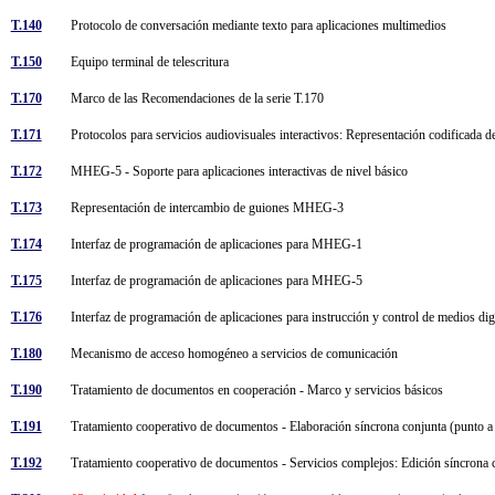
T.140
Protocolo de conversación mediante texto para aplicaciones multimedios
T.150
Equipo terminal de telescritura
T.170
Marco de las Recomendaciones de la serie T.170
T.171
Protocolos para servicios audiovisuales interactivos: Representación codificada
T.172
MHEG-5 - Soporte para aplicaciones interactivas de nivel básico
T.173
Representación de intercambio de guiones MHEG-3
T.174
Interfaz de programación de aplicaciones para MHEG-1
T.175
Interfaz de programación de aplicaciones para MHEG-5
T.176
Interfaz de programación de aplicaciones para instrucción y control de medios d
T.180
Mecanismo de acceso homogéneo a servicios de comunicación
T.190
Tratamiento de documentos en cooperación - Marco y servicios básicos
T.191
Tratamiento cooperativo de documentos - Elaboración síncrona conjunta (punto 
T.192
Tratamiento cooperativo de documentos - Servicios complejos: Edición síncrona