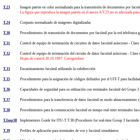
T.23
Imagen patrón en color normalizada para la transmisión de documentos por facs
La figura que reproduce la imagen patrón en el anexo A/T.23 no es adecuada para l
T.24
Conjunto normalizado de imágenes digitalizadas
T.30
Procedimientos de transmisión de documentos por facsímil por la red telefónica
T.31
Control de equipo de terminación de circuitos de datos facsímil asíncrono - Clase
T.32
Control de equipo de terminación del circuito de datos facsímil asíncrono - Clase
Hojas de control 30.10.1997: Corrigendum
T.33
Encaminamiento facsímil utilizando la subdirección
T.35
Procedimiento para la asignación de códigos definidos por el UIT-T para facilid
T.36
Capacidades de seguridad para su utilización con terminales facsímil del Grupo 
T.37
Procedimientos para la transferencia de datos facsímil en modo almacenamiento y
T.38
Procedimientos para la comunicación facsímil en tiempo real entre terminales fac
T.Imp38
Implementors Guide for ITU-T T.38 (Procedures for real-time Group 3 facsimil
T.39
Perfiles de aplicación para terminales de voz y facsímil simultáneos