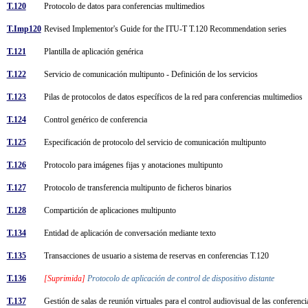
T.120
Protocolo de datos para conferencias multimedios
T.Imp120
Revised Implementor's Guide for the ITU-T T.120 Recommendation series
T.121
Plantilla de aplicación genérica
T.122
Servicio de comunicación multipunto - Definición de los servicios
T.123
Pilas de protocolos de datos específicos de la red para conferencias multimedios
T.124
Control genérico de conferencia
T.125
Especificación de protocolo del servicio de comunicación multipunto
T.126
Protocolo para imágenes fijas y anotaciones multipunto
T.127
Protocolo de transferencia multipunto de ficheros binarios
T.128
Compartición de aplicaciones multipunto
T.134
Entidad de aplicación de conversación mediante texto
T.135
Transacciones de usuario a sistema de reservas en conferencias T.120
T.136
[Suprimida]
Protocolo de aplicación de control de dispositivo distante
T.137
Gestión de salas de reunión virtuales para el control audiovisual de las conferen