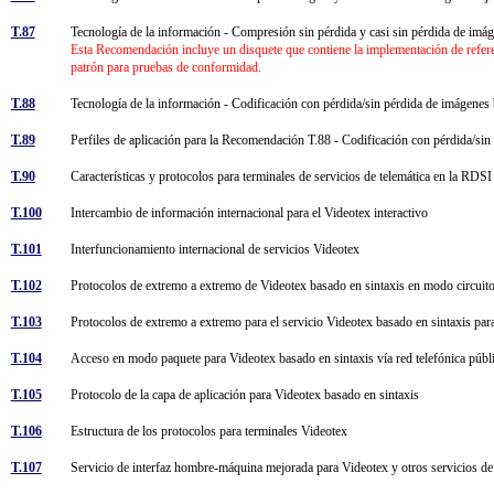
T.87
Tecnología de la información - Compresión sin pérdida y casi sin pérdida de imá
Esta Recomendación incluye un disquete que contiene la implementación de refer
patrón para pruebas de conformidad.
T.88
Tecnología de la información - Codificación con pérdida/sin pérdida de imágenes
T.89
Perfiles de aplicación para la Recomendación T.88 - Codificación con pérdida/sin
T.90
Características y protocolos para terminales de servicios de telemática en la RDS
T.100
Intercambio de información internacional para el Videotex interactivo
T.101
Interfuncionamiento internacional de servicios Videotex
T.102
Protocolos de extremo a extremo de Videotex basado en sintaxis en modo circuito 
T.103
Protocolos de extremo a extremo para el servicio Videotex basado en sintaxis par
T.104
Acceso en modo paquete para Videotex basado en sintaxis vía red telefónica pú
T.105
Protocolo de la capa de aplicación para Videotex basado en sintaxis
T.106
Estructura de los protocolos para terminales Videotex
T.107
Servicio de interfaz hombre-máquina mejorada para Videotex y otros servicios