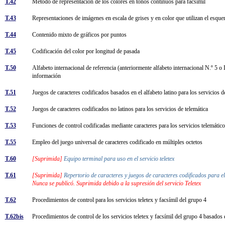
T.42
Método de representación de los colores en tonos continuos para facsímil
T.43
Representaciones de imágenes en escala de grises y en color que utilizan el esqu
T.44
Contenido mixto de gráficos por puntos
T.45
Codificación del color por longitud de pasada
T.50
Alfabeto internacional de referencia (anteriormente alfabeto internacional N.º 5 o 
información
T.51
Juegos de caracteres codificados basados en el alfabeto latino para los servicios 
T.52
Juegos de caracteres codificados no latinos para los servicios de telemática
T.53
Funciones de control codificadas mediante caracteres para los servicios telemáti
T.55
Empleo del juego universal de caracteres codificado en múltiples octetos
T.60
[Suprimida]
Equipo terminal para uso en el servicio teletex
T.61
[Suprimida]
Repertorio de caracteres y juegos de caracteres codificados para el
Nunca se publicó. Suprimida debido a la supresión del servicio Teletex
T.62
Procedimientos de control para los servicios teletex y facsímil del grupo 4
T.62bis
Procedimientos de control de los servicios teletex y facsímil del grupo 4 basa