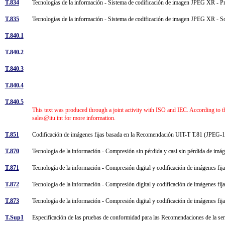
T.834
Tecnologías de la información - Sistema de codificación de imagen JPEG XR - 
T.835
Tecnologías de la información - Sistema de codificación de imagen JPEG XR - S
T.840.1
T.840.2
T.840.3
T.840.4
T.840.5
This text was produced through a joint activity with ISO and IEC. According to t
sales@itu.int for more information.
T.851
Codificación de imágenes fijas basada en la Recomendación UIT-T T.81 (JPEG-1) 
T.870
Tecnología de la información - Compresión sin pérdida y casi sin pérdida de imá
T.871
Tecnología de la información - Compresión digital y codificación de imágenes f
T.872
Tecnología de la información - Compresión digital y codificación de imágenes fij
T.873
Tecnología de la información - Compresión digital y codificación de imágenes fij
T.Sup1
Especificación de las pruebas de conformidad para las Recomendaciones de la se