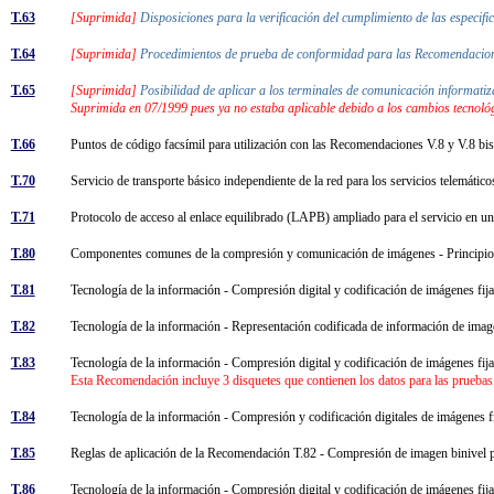
T.63
[Suprimida]
Disposiciones para la verificación del cumplimiento de las especifi
T.64
[Suprimida]
Procedimientos de prueba de conformidad para las Recomendacion
T.65
[Suprimida]
Posibilidad de aplicar a los terminales de comunicación informatiz
Suprimida en 07/1999 pues ya no estaba aplicable debido a los cambios tecnoló
T.66
Puntos de código facsímil para utilización con las Recomendaciones V.8 y V.8 b
T.70
Servicio de transporte básico independiente de la red para los servicios telemátic
T.71
Protocolo de acceso al enlace equilibrado (LAPB) ampliado para el servicio en u
T.80
Componentes comunes de la compresión y comunicación de imágenes - Principi
T.81
Tecnología de la información - Compresión digital y codificación de imágenes fija
T.82
Tecnología de la información - Representación codificada de información de ima
T.83
Tecnología de la información - Compresión digital y codificación de imágenes fi
Esta Recomendación incluye 3 disquetes que contienen los datos para las pruebas 
T.84
Tecnología de la información - Compresión y codificación digitales de imágenes 
T.85
Reglas de aplicación de la Recomendación T.82 - Compresión de imagen binivel 
T.86
Tecnología de la información - Compresión digital y codificación de imágenes f