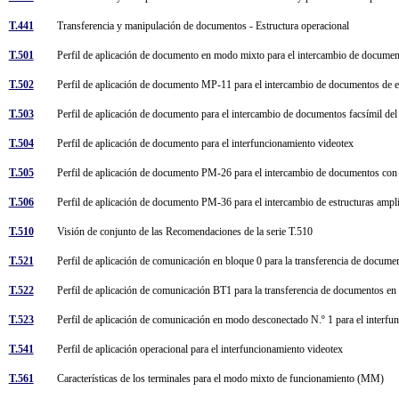
T.441
Transferencia y manipulación de documentos - Estructura operacional
T.501
Perfil de aplicación de documento en modo mixto para el intercambio de docum
T.502
Perfil de aplicación de documento MP-11 para el intercambio de documentos de e
T.503
Perfil de aplicación de documento para el intercambio de documentos facsímil de
T.504
Perfil de aplicación de documento para el interfuncionamiento videotex
T.505
Perfil de aplicación de documento PM-26 para el intercambio de documentos con
T.506
Perfil de aplicación de documento PM-36 para el intercambio de estructuras am
T.510
Visión de conjunto de las Recomendaciones de la serie T.510
T.521
Perfil de aplicación de comunicación en bloque 0 para la transferencia de docume
T.522
Perfil de aplicación de comunicación BT1 para la transferencia de documentos e
T.523
Perfil de aplicación de comunicación en modo desconectado N.º 1 para el interf
T.541
Perfil de aplicación operacional para el interfuncionamiento videotex
T.561
Características de los terminales para el modo mixto de funcionamiento (MM)