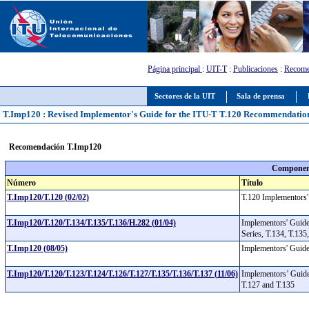
Página principal
:
UIT-T
:
Publicaciones
:
Recome
Sectores de la UIT
Sala de prensa
T.Imp120 : Revised Implementor's Guide for the ITU-T T.120 Recommendation
Recomendación T.Imp120
Component
Número
Título
T.Imp120/T.120 (02/02)
T.120 Implementors
T.Imp120/T.120/T.134/T.135/T.136/H.282 (01/04)
Implementors' Guide
Series, T.134, T.13
T.Imp120 (08/05)
Implementors' Guide
T.Imp120/T.120/T.123/T.124/T.126/T.127/T.135/T.136/T.137 (11/06)
Implementors’ Guide 
T.127 and T.135