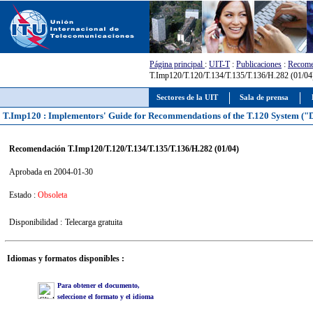
Página principal
:
UIT-T
:
Publicaciones
:
Recome
T.Imp120/T.120/T.134/T.135/T.136/H.282 (01/04
Sectores de la UIT
Sala de prensa
T.Imp120 : Implementors' Guide for Recommendations of the T.120 System ("Da
Recomendación T.Imp120/T.120/T.134/T.135/T.136/H.282 (01/04)
Aprobada en 2004-01-30
Estado :
Obsoleta
Disponibilidad :
Telecarga gratuita
Idiomas y formatos disponibles :
Para obtener el documento,
seleccione el formato y el idioma