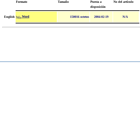
Formato
Tamaño
Puesta a
No del artículo
disposición
Word
English
150016 octetos
2004-02-19
N/A