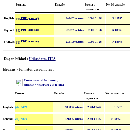
Formato
Tamaño
Puesta a
No del artículo
disposición
PDF (acrobat)
English
206602 octetos
2001-01-26
E 18567
PDF (acrobat)
Español
222231 octetos
2001-01-26
S 18569
PDF (acrobat)
Français
229100 octetos
2001-01-26
F 18568
Disponibilidad :
Utilisadores TIES
Idiomas y formatos disponibles :
Para obtener el documento,
seleccione el formato y el idioma
Formato
Tamaño
Puesta a
No del artículo
disposición
Word
English
109056 octetos
2001-01-26
E 18567
Word
Español
121856 octetos
2001-01-26
S 18569