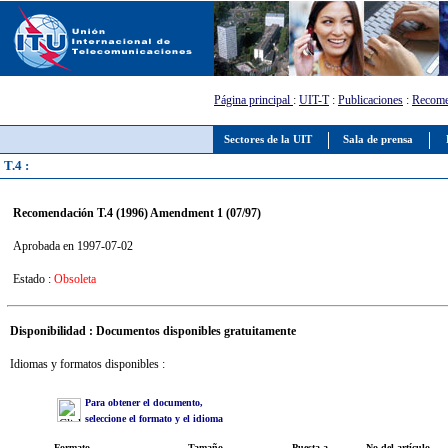
Página principal
:
UIT-T
:
Publicaciones
:
Recome
Sectores de la UIT
Sala de prensa
T.4 :
Recomendación T.4 (1996) Amendment 1 (07/97)
Aprobada en 1997-07-02
Estado :
Obsoleta
Disponibilidad : Documentos disponibles gratuitamente
Idiomas y formatos disponibles :
Para obtener el documento,
seleccione el formato y el idioma
Formato
Tamaño
Puesta a
No del artículo