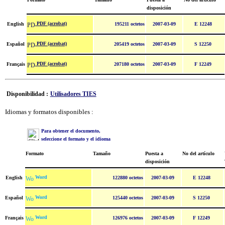
disposición
PDF (acrobat)
English
195211 octetos
2007-03-09
E 12248
PDF (acrobat)
Español
205419 octetos
2007-03-09
S 12250
PDF (acrobat)
Français
207180 octetos
2007-03-09
F 12249
Disponibilidad :
Utilisadores TIES
Idiomas y formatos disponibles :
Para obtener el documento,
seleccione el formato y el idioma
Formato
Tamaño
Puesta a
No del artículo
disposición
Word
English
122880 octetos
2007-03-09
E 12248
Word
Español
125440 octetos
2007-03-09
S 12250
Word
Français
126976 octetos
2007-03-09
F 12249