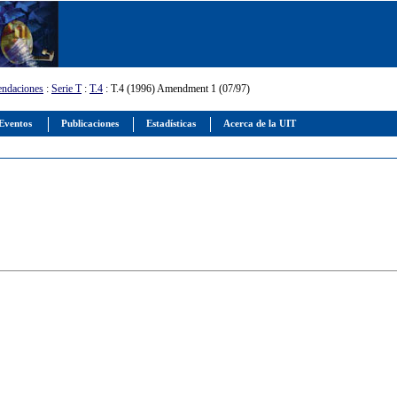
ndaciones
:
Serie T
:
T.4
: T.4 (1996) Amendment 1 (07/97)
Eventos
Publicaciones
Estadísticas
Acerca de la UIT