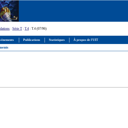
ations
:
Série T
:
T.4
: T.4 (07/96)
vénements
Publications
Statistiques
À propos de l'UIT
uments