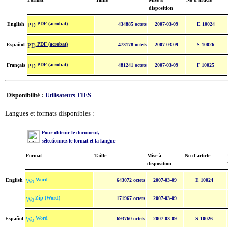
disposition
PDF (acrobat)
English
434885 octets
2007-03-09
E 10024
PDF (acrobat)
Español
473178 octets
2007-03-09
S 10026
PDF (acrobat)
Français
481241 octets
2007-03-09
F 10025
Disponibilité :
Utilisateurs TIES
Langues et formats disponibles :
Pour obtenir le document,
sélectionnez le format et la langue
Format
Taille
Mise à
No d'article
disposition
Word
English
643072 octets
2007-03-09
E 10024
Zip (Word)
171967 octets
2007-03-09
Word
Español
693760 octets
2007-03-09
S 10026