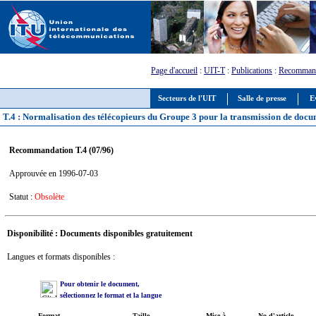
Page d'accueil
:
UIT-T
:
Publications
:
Recommand
Secteurs de l'UIT
Salle de presse
E
T.4 : Normalisation des télécopieurs du Groupe 3 pour la transmission de doc
Recommandation T.4 (07/96)
Approuvée en 1996-07-03
Statut :
Obsolète
Disponibilité : Documents disponibles gratuitement
Langues et formats disponibles :
Pour obtenir le document,
sélectionnez le format et la langue
Format
Taille
Mise à
No d'article