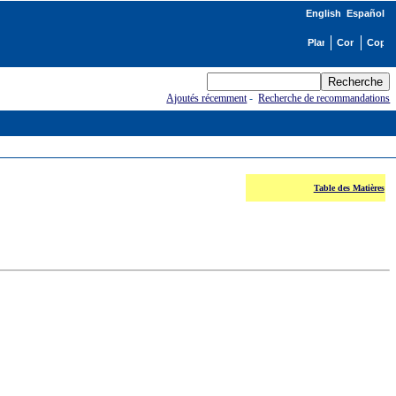
English
Español
Ajoutés récemment
-
Recherche de recommandations
Table des Matières