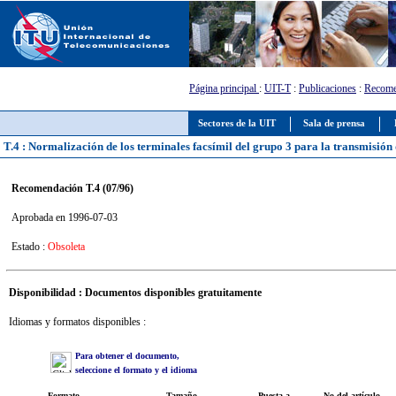
Página principal
:
UIT-T
:
Publicaciones
:
Recome
Sectores de la UIT
Sala de prensa
T.4 : Normalización de los terminales facsímil del grupo 3 para la transmisió
Recomendación T.4 (07/96)
Aprobada en 1996-07-03
Estado :
Obsoleta
Disponibilidad : Documentos disponibles gratuitamente
Idiomas y formatos disponibles :
Para obtener el documento,
seleccione el formato y el idioma
Formato
Tamaño
Puesta a
No del artículo