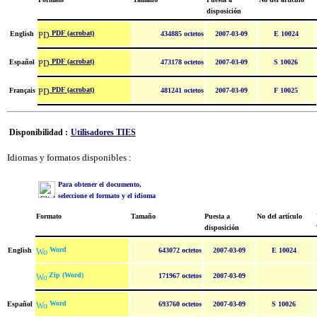
disposición
PDF (acrobat)
English
434885 octetos
2007-03-09
E 10024
PDF (acrobat)
Español
473178 octetos
2007-03-09
S 10026
PDF (acrobat)
Français
481241 octetos
2007-03-09
F 10025
Disponibilidad :
Utilisadores TIES
Idiomas y formatos disponibles :
Para obtener el documento,
seleccione el formato y el idioma
Formato
Tamaño
Puesta a
No del artículo
disposición
Word
English
643072 octetos
2007-03-09
E 10024
Zip (Word)
171967 octetos
2007-03-09
Word
Español
693760 octetos
2007-03-09
S 10026