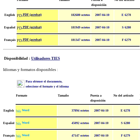
disposición
PDF (acrobat)
English
182680 octetos
2007-04-10
E 6278
PDF (acrobat)
Español
181949 octetos
2007-04-10
S 6280
PDF (acrobat)
Français
181347 octetos
2007-04-10
F 6279
Disponibilidad :
Utilisadores TIES
Idiomas y formatos disponibles :
Para obtener el documento,
seleccione el formato y el idioma
Formato
Tamaño
Puesta a
No del artículo
disposición
Word
English
37894 octetos
2007-04-10
E 6278
Word
Español
45092 octetos
2007-04-10
S 6280
Word
Français
47147 octetos
2007-04-10
F 6279