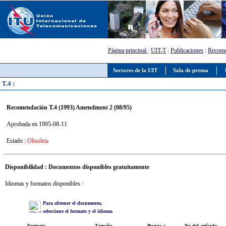
Página principal
:
UIT-T
:
Publicaciones
:
Recome
Sectores de la UIT
Sala de prensa
T.4 :
Recomendación T.4 (1993) Amendment 2 (08/95)
Aprobada en 1995-08-11
Estado :
Obsoleta
Disponibilidad : Documentos disponibles gratuitamente
Idiomas y formatos disponibles :
Para obtener el documento,
seleccione el formato y el idioma
Formato
Tamaño
Puesta a
No del artículo