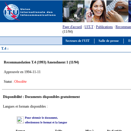
Page d'accueil
:
UIT-T
:
Publications
:
Recommand
(11/94)
Secteurs de l'UIT
Salle de presse
E
T.4 :
Recommandation T.4 (1993) Amendment 1 (11/94)
Approuvée en 1994-11-11
Statut :
Obsolète
Disponibilité : Documents disponibles gratuitement
Langues et formats disponibles :
Pour obtenir le document,
sélectionnez le format et la langue
Format
Taille
Mise à
No d'article