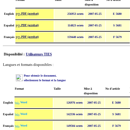
disposition
PDF (acrobat)
English
256953 octets
2007-05-25
E 5680
PDF (acrobat)
Español
114823 octets
2007-05-25
S 5681
PDF (acrobat)
Français
159440 octets
2007-05-25
F 5679
Disponibilité :
Utilisateurs TIES
Langues et formats disponibles :
Pour obtenir le document,
sélectionnez le format et la langue
Format
Taille
Mise à
No d'article
disposition
Word
English
126976 octets
2007-05-25
E 5680
Word
Español
142336 octets
2007-05-25
S 5681
Word
Français
149504 octets
2007-05-25
F 5679