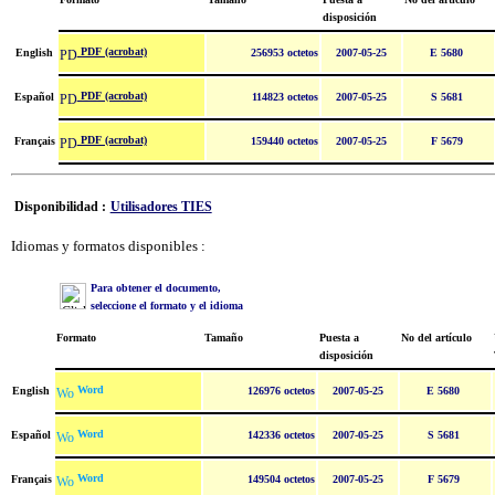
disposición
PDF (acrobat)
English
256953 octetos
2007-05-25
E 5680
PDF (acrobat)
Español
114823 octetos
2007-05-25
S 5681
PDF (acrobat)
Français
159440 octetos
2007-05-25
F 5679
Disponibilidad :
Utilisadores TIES
Idiomas y formatos disponibles :
Para obtener el documento,
seleccione el formato y el idioma
Formato
Tamaño
Puesta a
No del artículo
disposición
Word
English
126976 octetos
2007-05-25
E 5680
Word
Español
142336 octetos
2007-05-25
S 5681
Word
Français
149504 octetos
2007-05-25
F 5679