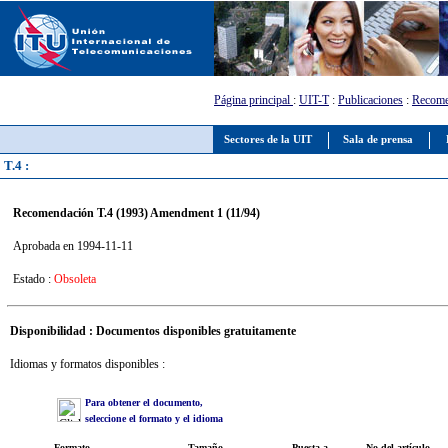
Página principal
:
UIT-T
:
Publicaciones
:
Recome
Sectores de la UIT
Sala de prensa
T.4 :
Recomendación T.4 (1993) Amendment 1 (11/94)
Aprobada en 1994-11-11
Estado :
Obsoleta
Disponibilidad : Documentos disponibles gratuitamente
Idiomas y formatos disponibles :
Para obtener el documento,
seleccione el formato y el idioma
Formato
Tamaño
Puesta a
No del artículo