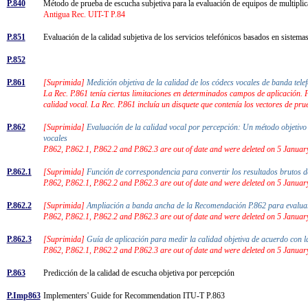
P.840
Método de prueba de escucha subjetiva para la evaluación de equipos de multiplic
Antigua Rec. UIT-T P.84
P.851
Evaluación de la calidad subjetiva de los servicios telefónicos basados en sistem
P.852
P.861
[Suprimida]
Medición objetiva de la calidad de los códecs vocales de banda te
La Rec. P.861 tenía ciertas limitaciones en determinados campos de aplicación. 
calidad vocal. La Rec. P.861 incluía un disquete que contenía los vectores de p
P.862
[Suprimida]
Evaluación de la calidad vocal por percepción: Un método objetivo 
vocales
P.862, P.862.1, P.862.2 and P.862.3 are out of date and were deleted on 5 January
P.862.1
[Suprimida]
Función de correspondencia para convertir los resultados brutos d
P.862, P.862.1, P.862.2 and P.862.3 are out of date and were deleted on 5 January
P.862.2
[Suprimida]
Ampliación a banda ancha de la Recomendación P.862 para evaluar 
P.862, P.862.1, P.862.2 and P.862.3 are out of date and were deleted on 5 January
P.862.3
[Suprimida]
Guía de aplicación para medir la calidad objetiva de acuerdo con 
P.862, P.862.1, P.862.2 and P.862.3 are out of date and were deleted on 5 January
P.863
Predicción de la calidad de escucha objetiva por percepción
P.Imp863
Implementers' Guide for Recommendation ITU-T P.863