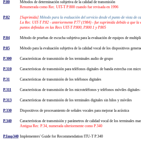
P.80
Métodos de determinación subjetiva de la calidad de transmisión
Renumerada como Rec. UIT-T P.800 cuando fue revisada en 1996
P.82
[Suprimida]
Método para la evaluación del servicio desde el punto de vista de 
La Rec. UIT-T P.82 - anteriormente P.77 (1984) - fue suprimida debido a que la 
puntos definidas en las Recs UIT-T P.800, P.800.1 y P.805
P.84
Método de pruebas de escucha subjetiva para la evaluación de equipos de multipli
P.85
Método para la evaluación subjetiva de la calidad vocal de los dispositivos gene
P.300
Características de transmisión de los terminales audio de grupo
P.310
Características de transmisión para teléfonos digitales de banda estrecha con mic
P.31
Características de transmisión de los teléfonos digitales
P.311
Características de transmisión de los microteléfonos y teléfonos móviles digital
P.313
Características de transmisión de los terminales digitales sin hilos y móviles
P.330
Dispositivos de procesamiento de señales vocales para mejorar la acústica
P.340
Características de transmisión y parámetros de calidad vocal de los terminales m
Antigua Rec. P.34, numerada ulteriormente como P.340
P.Imp340
Implementers' Guide for Recommendation ITU-T P.340