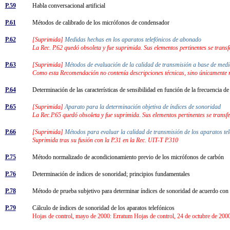
P.59
Habla conversacional artificial
P.61
Métodos de calibrado de los micrófonos de condensador
P.62
[Suprimida]
Medidas hechas en los aparatos telefónicos de abonado
La Rec. P.62 quedó obsoleta y fue suprimida. Sus elementos pertinentes se trans
P.63
[Suprimida]
Métodos de evaluación de la calidad de transmisión a base de med
Como esta Recomendación no contenía descripciones técnicas, sino únicamente r
P.64
Determinación de las características de sensibilidad en función de la frecuencia de
P.65
[Suprimida]
Aparato para la determinación objetiva de índices de sonoridad
La Rec.P.65 quedó obsoleta y fue suprimida. Sus elementos pertinentes se transfe
P.66
[Suprimida]
Métodos para evaluar la calidad de transmisión de los aparatos tel
Suprimida tras su fusión con la P.31 en la Rec. UIT-T P.310
P.75
Método normalizado de acondicionamiento previo de los micrófonos de carbón
P.76
Determinación de índices de sonoridad; principios fundamentales
P.78
Método de prueba subjetivo para determinar índices de sonoridad de acuerdo c
P.79
Cálculo de índices de sonoridad de los aparatos telefónicos
Hojas de control, mayo de 2000: Erratum Hojas de control, 24 de octubre de 20