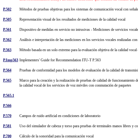
P.502
Métodos de pruebas objetivas para los sistemas de comunicación vocal con seña
P.505
Representación visual de los resultados de mediciones de la calidad vocal
P.561
Dispositivo de medidas en servicio no intrusivas - Mediciones de servicios voca
P.562
Análisis e interpretación de las mediciones en los servicios vocales realizadas co
P.563
Método basada en un solo extremo para la evaluación objetiva de la calidad vocal 
P.Imp563
Implementers' Guide for Recommendation ITU-T P.563
P.564
Pruebas de conformidad para los modelos de evaluación de la calidad de transmis
P.565
Marco para la creación y la realización de pruebas de calidad de funcionamiento de
la calidad vocal de los servicios de voz móviles con conmutación de paquetes
P.565.1
P.566
P.570
Campos de ruido artificial en condiciones de laboratorio
P.581
Uso del simulador de cabeza y torso para pruebas de terminales manos libres y 
P.700
Cálculo de la sonoridad para la comunicación vocal