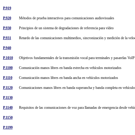
P.919
P.920
Métodos de prueba interactivos para comunicaciones audiovisuales
P.930
Principios de un sistema de degradaciones de referencia para vídeo
P.931
Retardo de las comunicaciones multimedios, sincronización y medición de la vel
P.940
P.1010
Objetivos fundamentales de la transmisión vocal para terminales y pasarelas VoI
P.1100
Comunicación manos libres en banda estrecha en vehículos motorizados
P.1110
Comunicación manos libres en banda ancha en vehículos motorizados
P.1120
Comunicaciones manos libres en banda superancha y banda completa en vehícul
P.1130
P.1140
Requisitos de las comunicaciones de voz para llamadas de emergencia desde veh
P.1150
P.1199