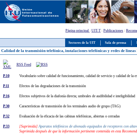
Página principal
:
UIT-T
:
Publicaciones
:
Recome
Sectores de la UIT
Sala de prensa
Calidad de la transmisión telefónica, instalaciones telefónicas y redes de líneas
RSS Feed
P.10
Vocabulario sobre calidad de funcionamiento, calidad de servicio y calidad de la 
P.11
Efectos de las degradaciones de la transmisión
P.16
Efectos subjetivos de la diafonía directa; umbrales de audibilidad e inteligibilidad
P.30
Características de transmisión de los terminales audio de grupo (TAG)
P.32
Evaluación de la eficacia de las cabinas telefónicas, abiertas o cerradas
P.33
[Suprimida]
Aparatos telefónicos de abonado equipados de receptores con alta
Suprimida después de que la información pertinente contenida en esta Recomend