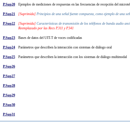
P.Sup20
Ejemplos de mediciones de respuestas en las frecuencias de recepción del microte
P.Sup21
[Suprimida]
Principios de una señal fuente compuesta, como ejemplo de una señ
P.Sup22
[Suprimida]
Características de transmisión de los teléfonos de banda audio a
Reemplazado por las Recs P.311 y P.341
P.Sup23
Bases de datos del UIT-T de voces codificadas
P.Sup24
Parámetros que describen la interacción con sistemas de diálogo oral
P.Sup25
Parámetros que describen la interacción con los sistemas de diálogo multimodal
P.Sup26
P.Sup27
P.Sup28
P.Sup29
P.Sup30
P.Sup31