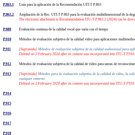
P.863.1
Guía para la aplicación de la Recomendación UIT-T P.863
P.863.2
Ampliación de la Rec. UIT-T P.863 para la evaluación multidimensional de la degr
The electronic attachment to Recommendation ITU-T P.863.2 (2024) can be down
P.880
Evaluación continua de la calidad vocal que varía con el tiempo
P.910
Métodos de evaluación subjetiva de la calidad vídeo para aplicaciones multimedi
P.911
[Suprimida]
Métodos de evaluación subjetiva de la calidad audiovisual para ap
Deleted on 2 February 2024 after its content was incorporated into ITU-T P.910.
P.912
Métodos de evaluación subjetiva de la calidad de vídeo para tareas de reconocim
P.913
[Suprimida]
Métodos para la evaluación subjetiva de la calidad de vídeo, la calid
cualquier entorno
Deleted on 2 February 2024 after its content was incorporated into ITU-T P.910.
P.914
P.915
P.916
P.917
P.918