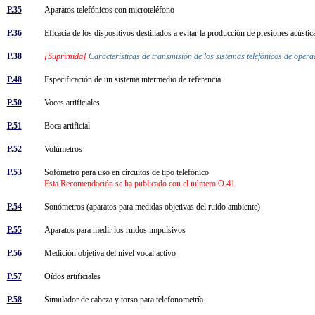
P.35
Aparatos telefónicos con microteléfono
P.36
Eficacia de los dispositivos destinados a evitar la producción de presiones acústi
P.38
[Suprimida]
Características de transmisión de los sistemas telefónicos de ope
P.48
Especificación de un sistema intermedio de referencia
P.50
Voces artificiales
P.51
Boca artificial
P.52
Volúmetros
P.53
Sofómetro para uso en circuitos de tipo telefónico
Esta Recomendación se ha publicado con el número O.41
P.54
Sonómetros (aparatos para medidas objetivas del ruido ambiente)
P.55
Aparatos para medir los ruidos impulsivos
P.56
Medición objetiva del nivel vocal activo
P.57
Oídos artificiales
P.58
Simulador de cabeza y torso para telefonometría