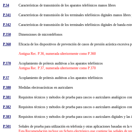
P.34
Características de transmisión de los aparatos telefónicos manos libres
P.341
Características de transmisión de los terminales telefónicos digitales manos libr
P.342
Características de transmisión de los terminales telefónicos digitales de banda es
P.350
Dimensiones de microteléfonos
P.360
Eficacia de los dispositivos de prevención de casos de presión acústica excesiva pr
Antigua Rec. P.36, numerada ulteriormente como P.360
P.370
Acoplamiento de prótesis auditivas a los aparatos telefónicos
Antigua Rec. P.37, numerada ulteriormente como P.370
P.37
Acoplamiento de prótesis auditivas a los aparatos telefónicos
P.380
Medidas electroacústicas en auriculares
P.381
Requisitos técnicos y métodos de prueba para cascos o auriculares analógicos con 
P.382
Requisitos técnicos y métodos de prueba para cascos o auriculares analógicos con
P.383
Requisitos técnicos y métodos de prueba para cascos o auriculares digitales y las
P.501
Señales de prueba para utilización en telefonía y otras aplicaciones basadas en la
Esta Recomendación incluye un fichero electrónico que contiene las señales de pr