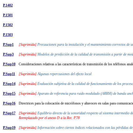
P.1402
P.1501
P.1502
P.1503
P.Sup1
[Suprimida]
Precauciones para la instalación y el mantenimiento correctos de 
P.Sup3
[Suprimida]
Modelos de predicción de la calidad de transmisión a partir de me
P.Sup10
Consideraciones relativas a las características de transmisión de los teléfonos a
P.Sup11
[Suprimida]
Algunas repercusiones del efecto local
P.Sup14
[Suprimida]
Evaluación subjetiva de la calidad de funcionamiento de los proce
P.Sup15
[Suprimida]
Aparato de referencia para ruido modulado (ARRM) de banda anc
P.Sup16
Directrices para la colocación de micrófonos y altavoces en salas para comunicaci
P.Sup17
[Suprimida]
Equilibrio directo de la sonoridad respecto al sistema intermedio 
Reemplazado por el anexo D a la Rec. P.78
P.Sup19
[Suprimida]
Información sobre ciertos índices relacionados con las pérdidas 