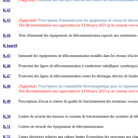
K.42
K.43
[Supprimée]
Prescriptions d'immunité pour les équipements de réseau de téléc
This Recommendation was superseded on 4 February 2023 as its contents were 
K.44
Tests d'immunité des équipements de télécommunication exposés aux surtensions
K.Imp44
K.45
Immunité des équipements de télécommunication installés dans les réseaux d'accès 
K.46
Protection des lignes de télécommunication à conducteurs métalliques symétriques 
K.47
Protection des lignes de télécommunication contre les décharges directes de foud
K.48
[Supprimée]
Prescriptions de compatibilité électromagnétique pour les équipem
This Recommendation was superseded on 4 February 2023 as its contents were 
K.49
Prescriptions d'essai et critères de qualité de fonctionnement des terminaux voca
K.50
Limites de sécurité des tensions et courants de fonctionnement des systèmes de té
K.51
Critères de sécurité des équipements de télécommunication
K.52
Lignes directrices relatives aux valeurs limites d'exposition des personnes aux 