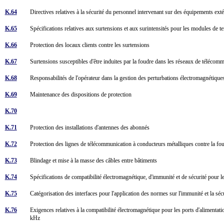
K.64
Directives relatives à la sécurité du personnel intervenant sur des équipements e
K.65
Spécifications relatives aux surtensions et aux surintensités pour les modules de t
K.66
Protection des locaux clients contre les surtensions
K.67
Surtensions susceptibles d'être induites par la foudre dans les réseaux de télécom
K.68
Responsabilités de l'opérateur dans la gestion des perturbations électromagnétiqu
K.69
Maintenance des dispositions de protection
K.70
K.71
Protection des installations d'antennes des abonnés
K.72
Protection des lignes de télécommunication à conducteurs métalliques contre la f
K.73
Blindage et mise à la masse des câbles entre bâtiments
K.74
Spécifications de compatibilité électromagnétique, d'immunité et de sécurité pour 
K.75
Catégorisation des interfaces pour l'application des normes sur l'immunité et la 
K.76
Exigences relatives à la compatibilité électromagnétique pour les ports d'alimenta
kHz