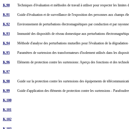
K.90
Techniques d'évaluation et méthodes de travail à utiliser pour respecter les limit
K.91
Guide d'évaluation et de surveillance de l'exposition des personnes aux champs é
K.92
Environnement de perturbations électromagnétiques par conduction et par rayon
K.93
Immunité des dispositifs de réseau domestique aux perturbations électromagnéti
K.94
Méthode d'analyse des perturbations mutuelles pour l'évaluation de la dégradatio
K.95
Paramètres de surtension des transformateurs d'isolement utilisés dans les dispos
K.96
Eléments de protection contre les surtensions: Aperçu des fonctions et des technol
K.97
K.98
Guide sur la protection contre les surtensions des équipements de télécommunicat
K.99
Guide d'application des éléments de protection contre les surtensions - Parafoudr
K.100
K.101
K.102
K.103