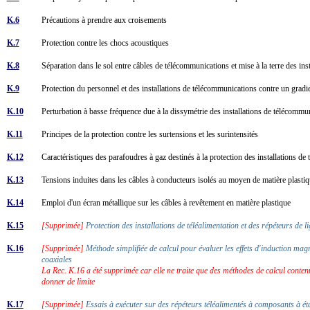
K.6
Précautions à prendre aux croisements
K.7
Protection contre les chocs acoustiques
K.8
Séparation dans le sol entre câbles de télécommunications et mise à la terre des ins
K.9
Protection du personnel et des installations de télécommunications contre un gradien
K.10
Perturbation à basse fréquence due à la dissymétrie des installations de télécommun
K.11
Principes de la protection contre les surtensions et les surintensités
K.12
Caractéristiques des parafoudres à gaz destinés à la protection des installations 
K.13
Tensions induites dans les câbles à conducteurs isolés au moyen de matière plast
K.14
Emploi d'un écran métallique sur les câbles à revêtement en matière plastique
K.15
[Supprimée]
Protection des installations de téléalimentation et des répéteurs de 
K.16
[Supprimée]
Méthode simplifiée de calcul pour évaluer les effets d'induction mag
coaxiales
La Rec. K.16 a été supprimée car elle ne traite que des méthodes de calcul conten
donner de limite
K.17
[Supprimée]
Essais à exécuter sur des répéteurs téléalimentés à composants à état