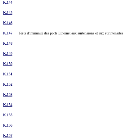
K.144
K.145
K.146
K.147
Tests d'immunité des ports Ethernet aux surtensions et aux surintensités
K.148
K.149
K.150
K.151
K.152
K.153
K.154
K.155
K.156
K.157