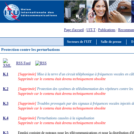
Page d'accueil
:
UIT-T
:
Publications
:
Recommand
Secteurs de l'UIT
Salle de presse
E
Protection contre les perturbations
RSS Feed
K.1
[Supprimée]
Mise à la terre d'un circuit téléphonique à fréquences vocales en c
Supprimée car le contenu était devenu techniquement obsolète
K.2
[Supprimée]
Protection des systèmes de téléalimentation des répéteurs contre les
Supprimée car le contenu était devenu techniquement obsolète
K.3
[Supprimée]
Troubles provoqués par des signaux à fréquences vocales injectés d
Supprimée car le contenu était devenu techniquement obsolète
K.4
[Supprimée]
Perturbations causées à la signalisation
Supprimée car le contenu était devenu techniquement obsolète
K.5
Emploi conjoint de poteaux pour les télécommunications et pour la distribution d'é