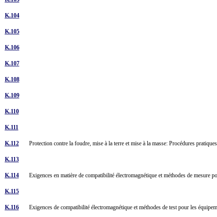
K.104
K.105
K.106
K.107
K.108
K.109
K.110
K.111
K.112
Protection contre la foudre, mise à la terre et mise à la masse: Procédures pratique
K.113
K.114
Exigences en matière de compatibilité électromagnétique et méthodes de mesure p
K.115
K.116
Exigences de compatibilité électromagnétique et méthodes de test pour les équip