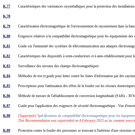
K.77
Caractéristiques des varistances oxymétalliques pour la protection des installati
K.78
K.79
Caractérisation électromagnétique de l'environnement de rayonnement dans la ban
K.80
Exigences relatives à la compatibilité électromagnétique pour les équipements 
K.81
Guide sur l'immunité des systèmes de télécommunication aux attaques électromag
K.82
Caractéristiques des dispositifs à semi-conducteurs et à auto-rétablissement pour l
K.83
Surveillance des niveaux des champs électromagnétiques
K.84
Méthodes de test et guide pour lutter contre les fuites d'information par des ray
K.85
Prescriptions pour l'atténuation des effets de la foudre sur les réseaux domestiqu
K.86
Méthode de mesure de l'affaiblissement de conversion longitudinale (9 kHz - 3
K.87
Guide pour l'application des exigences de sécurité électromagnétique - Vue d'ens
K.88
[Supprimée]
Spécifications de compatibilité électromagnétique pour les équipe
This Recommendation was superseded on 4 February 2023 as its contents were 
K.89
Protection contre la foudre des personnes se trouvant à l'intérieur d'une structure