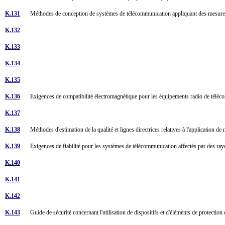
K.131
Méthodes de conception de systèmes de télécommunication appliquant des mesures 
K.132
K.133
K.134
K.135
K.136
Exigences de compatibilité électromagnétique pour les équipements radio de tél
K.137
K.138
Méthodes d'estimation de la qualité et lignes directrices relatives à l'application d
K.139
Exigences de fiabilité pour les systèmes de télécommunication affectés par des r
K.140
K.141
K.142
K.143
Guide de sécurité concernant l'utilisation de dispositifs et d'éléments de protect