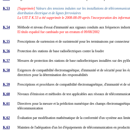
K.53
[Supprimée]
Valeurs des tensions induites sur les installations de télécommunicat
distribution électrique et de lignes ferroviaires
La UIT-T K.53 a été supprimée le 2008-08-09 après l'incorporation des informa
K.54
Méthode et niveau d'essai d'immunité aux signaux conduits aux fréquences indust
El título español fue cambiado por un erratum el 09/08/2002
K.55
Prescriptions de surtension et de surintensité pour les terminaisons par connecte
K.56
Protection des stations de base radioélectriques contre la foudre
K.57
Mesures de protection des stations de base radioélectriques installées sur des pyl
K.58
Exigences de compatibilité électromagnétique, d'immunité et de sécurité pour les é
directrices pour la détermination des responsabilités
K.59
Prescriptions et procédures de compatibilité électromagnétique, d'immunité et de 
K.60
Niveaux d'émission et méthodes de test applicables aux réseaux de télécommunicat
K.61
Directives pour la mesure et la prédiction numérique des champs électromagnétique
télécommunication
K.62
Évaluation par modélisation mathématique de la conformité d'un système aux lim
K.63
Maintien de l'adéquation d'un lot d'équipements de télécommunication en product