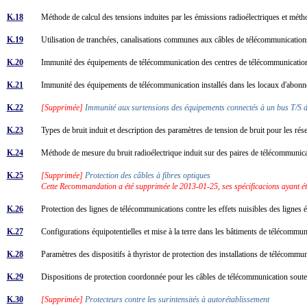
K.18
Méthode de calcul des tensions induites par les émissions radioélectriques et mét
K.19
Utilisation de tranchées, canalisations communes aux câbles de télécommunication
K.20
Immunité des équipements de télécommunication des centres de télécommunication
K.21
Immunité des équipements de télécommunication installés dans les locaux d'abonn
K.22
[Supprimée]
Immunité aux surtensions des équipements connectés à un bus T/S
K.23
Types de bruit induit et description des paramètres de tension de bruit pour les 
K.24
Méthode de mesure du bruit radioélectrique induit sur des paires de télécommuni
K.25
[Supprimée]
Protection des câbles à fibres optiques
Cette Recommandation a été supprimée le 2013-01-25, ses spécificacions ayant é
K.26
Protection des lignes de télécommunications contre les effets nuisibles des lignes é
K.27
Configurations équipotentielles et mise à la terre dans les bâtiments de télécommu
K.28
Paramètres des dispositifs à thyristor de protection des installations de télécommu
K.29
Dispositions de protection coordonnée pour les câbles de télécommunication sout
K.30
[Supprimée]
Protecteurs contre les surintensités à autorétablissement