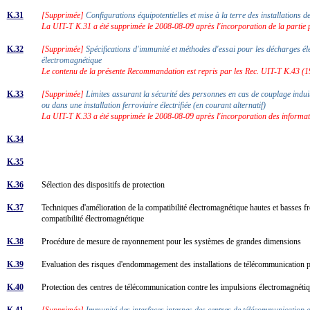
K.31
[Supprimée]
Configurations équipotentielles et mise à la terre des installations
La UIT-T K.31 a été supprimée le 2008-08-09 après l'incorporation de la partie
K.32
[Supprimée]
Spécifications d'immunité et méthodes d'essai pour les décharges é
électromagnétique
Le contenu de la présente Recommandation est repris par les Rec. UIT-T K.43 (1
K.33
[Supprimée]
Limites assurant la sécurité des personnes en cas de couplage indui
ou dans une installation ferroviaire électrifiée (en courant alternatif)
La UIT-T K.33 a été supprimée le 2008-08-09 après l'incorporation des informat
K.34
K.35
K.36
Sélection des dispositifs de protection
K.37
Techniques d'amélioration de la compatibilité électromagnétique hautes et basses 
compatibilité électromagnétique
K.38
Procédure de mesure de rayonnement pour les systèmes de grandes dimensions
K.39
Evaluation des risques d'endommagement des installations de télécommunication 
K.40
Protection des centres de télécommunication contre les impulsions électromagnéti
K.41
[Supprimée]
Immunité des interfaces internes des centres de télécommunication 