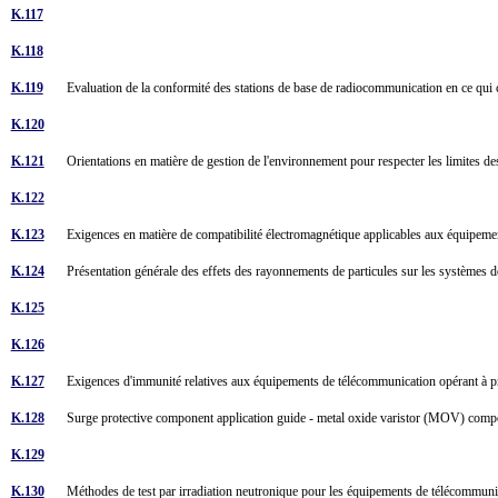
K.117
K.118
K.119
Evaluation de la conformité des stations de base de radiocommunication en ce qui co
K.120
K.121
Orientations en matière de gestion de l'environnement pour respecter les limites 
K.122
K.123
Exigences en matière de compatibilité électromagnétique applicables aux équipemen
K.124
Présentation générale des effets des rayonnements de particules sur les systèmes
K.125
K.126
K.127
Exigences d'immunité relatives aux équipements de télécommunication opérant à p
K.128
Surge protective component application guide - metal oxide varistor (MOV) co
K.129
K.130
Méthodes de test par irradiation neutronique pour les équipements de télécommun