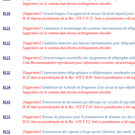
Supprimée car le contenu était devenu techniquement obsolète
H.16
[Supprimée]
Caractéristiques d'un appareil de mesure du bruit impulsif pou
H.16 était un pseudonyme de la Rec. UIT-T O.72. Seul ce pseudonyme a été s
H.21
[Supprimée]
Constitution et terminologie des systèmes internationaux de té
Supprimée car le contenu était devenu techniquement obsolète
H.22
[Supprimée]
Conditions imposées aux liaisons internationales pour télégra
Supprimée car le contenu était devenu techniquement obsolète
H.23
[Supprimée]
Caractéristiques essentielles des équipements de télégraphie uti
Cette Recommandation reproduisait pour information certaines caractéristique
H.32
[Supprimée]
Communications télégraphiques et téléphoniques simultanées sur
H.32 était un pseudonyme de la Rec. UIT-T R.43. Seul ce pseudonyme a été su
H.34
[Supprimée]
Subdivision de la bande de fréquences d'un circuit de type téléph
Supprimée car le contenu était devenu techniquement obsolète
H.43
[Supprimée]
Transmission de documents par télécopie sur circuits de type té
H.43 était un pseudonyme de la Rec. UIT-T T.10. Seul ce pseudonyme a été su
H.51
[Supprimée]
Niveaux de puissance pour la transmission de données sur des c
H.51 était un pseudonyme de la Rec. UIT-T V.2. Seul ce pseudonyme a été supp
H.52
[Supprimée]
Transmission des signaux à large spectre (données, fac-similé, 