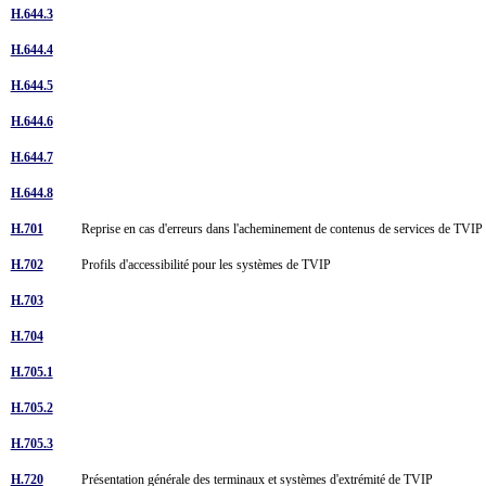
H.644.3
H.644.4
H.644.5
H.644.6
H.644.7
H.644.8
H.701
Reprise en cas d'erreurs dans l'acheminement de contenus de services de TVI
H.702
Profils d'accessibilité pour les systèmes de TVIP
H.703
H.704
H.705.1
H.705.2
H.705.3
H.720
Présentation générale des terminaux et systèmes d'extrémité de TVIP