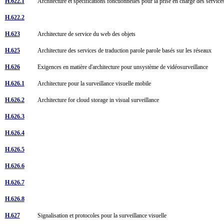
H.622.1
Architecture et spécifications fonctionnelles pour la prise en charge des serv
H.622.2
H.623
Architecture de service du web des objets
H.625
Architecture des services de traduction parole parole basés sur les réseaux
H.626
Exigences en matière d'architecture pour unsystème de vidéosurveillance
H.626.1
Architecture pour la surveillance visuelle mobile
H.626.2
Architecture for cloud storage in visual surveillance
H.626.3
H.626.4
H.626.5
H.626.6
H.626.7
H.626.8
H.627
Signalisation et protocoles pour la surveillance visuelle