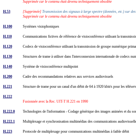
Supprimée car le contenu était devenu techniquement obsolète
H.53
[Supprimée]
Transmission des signaux à large spectre (données, etc.) sur de
Supprimée car le contenu était devenu techniquement obsolète
H.100
Systèmes visiophoniques
H.110
Communications fictives de référence de visioconférence utilisant la transmis
H.120
Codecs de visioconférence utilisant la transmission de groupe numérique prim
H.130
Structures de trame à utiliser dans l'interconnexion internationale de codecs n
H.140
Système de visioconférence multipoint
H.200
Cadre des recommandations relatives aux services audiovisuels
H.221
Structure de trame pour un canal d'un débit de 64 à 1920 kbit/s pour les télése
H.222
Fusionnée avec la Rec. UIT-T H.221 en 1990
H.222.0
Technologies de l'information - Codage générique des images animées et du s
H.222.1
Multiplexage et synchronisation multimédias des communications audiovisue
H.223
Protocole de multiplexage pour communications multimédias à faible débit