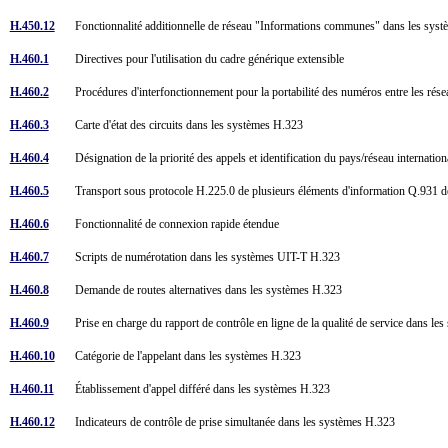
H.450.12
Fonctionnalité additionnelle de réseau "Informations communes" dans les sy
H.460.1
Directives pour l'utilisation du cadre générique extensible
H.460.2
Procédures d'interfonctionnement pour la portabilité des numéros entre les ré
H.460.3
Carte d'état des circuits dans les systèmes H.323
H.460.4
Désignation de la priorité des appels et identification du pays/réseau internatio
H.460.5
Transport sous protocole H.225.0 de plusieurs éléments d'information Q.931
H.460.6
Fonctionnalité de connexion rapide étendue
H.460.7
Scripts de numérotation dans les systèmes UIT-T H.323
H.460.8
Demande de routes alternatives dans les systèmes H.323
H.460.9
Prise en charge du rapport de contrôle en ligne de la qualité de service dans 
H.460.10
Catégorie de l'appelant dans les systèmes H.323
H.460.11
Établissement d'appel différé dans les systèmes H.323
H.460.12
Indicateurs de contrôle de prise simultanée dans les systèmes H.323