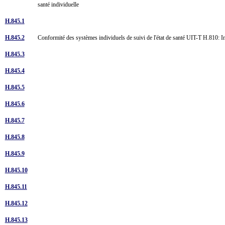
santé individuelle
H.845.1
H.845.2
Conformité des systèmes individuels de suivi de l'état de santé UIT-T H.810: In
H.845.3
H.845.4
H.845.5
H.845.6
H.845.7
H.845.8
H.845.9
H.845.10
H.845.11
H.845.12
H.845.13