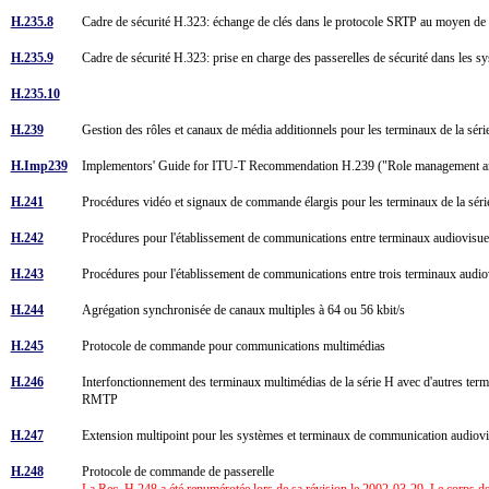
H.235.8
Cadre de sécurité H.323: échange de clés dans le protocole SRTP au moyen de 
H.235.9
Cadre de sécurité H.323: prise en charge des passerelles de sécurité dans les
H.235.10
H.239
Gestion des rôles et canaux de média additionnels pour les terminaux de la s
H.Imp239
Implementors' Guide for ITU-T Recommendation H.239 ("Role management and
H.241
Procédures vidéo et signaux de commande élargis pour les terminaux de la sé
H.242
Procédures pour l'établissement de communications entre terminaux audiovisue
H.243
Procédures pour l'établissement de communications entre trois terminaux audio
H.244
Agrégation synchronisée de canaux multiples à 64 ou 56 kbit/s
H.245
Protocole de commande pour communications multimédias
H.246
Interfonctionnement des terminaux multimédias de la série H avec d'autres ter
RMTP
H.247
Extension multipoint pour les systèmes et terminaux de communication audiov
H.248
Protocole de commande de passerelle
La Rec. H.248 a été renumérotée lors de sa révision le 2002-03-29. Le corps d