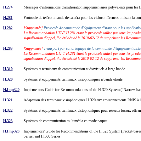
H.274
Messages d'informations d'amélioration supplémentaires polyvalents pour les 
H.281
Protocole de télécommande de caméra pour les visioconférences utilisant la 
H.282
[Supprimée]
Protocole de commande d'équipement distant pour les applicat
La Recommandation UIT-T H.281 étant le protocole utilisé par tous les produi
signalisation d'appel, il a été décidé le 2010-02-12 de supprimer les Recomman
H.283
[Supprimée]
Transport par canal logique de la commande d'équipement dist
La Recommandation UIT-T H.281 étant le protocole utilisé par tous les produi
signalisation d'appel, il a été décidé le 2010-02-12 de supprimer les Recomman
H.310
Systèmes et terminaux de communication audiovisuels à large bande
H.320
Systèmes et équipements terminaux visiophoniques à bande étroite
H.Imp320
Implementors Guide for Recommendations of the H.320 System ("Narrow-band
H.321
Adaptation des terminaux visiophoniques H.320 aux environnements RNIS à 
H.322
Systèmes et équipements terminaux visiophoniques pour réseaux locaux offrant
H.323
Systèmes de communication multimédia en mode paquet
H.Imp323
Implementors' Guide for Recommendations of the H.323 System (Packet-base
Series, and H.500 Series