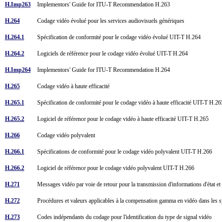
H.Imp263
Implementors' Guide for ITU-T Recommendation H.263
H.264
Codage vidéo évolué pour les services audiovisuels génériques
H.264.1
Spécification de conformité pour le codage vidéo évolué UIT-T H.264
H.264.2
Logiciels de référence pour le codage vidéo évolué UIT-T H.264
H.Imp264
Implementors' Guide for ITU-T Recommendation H.264
H.265
Codage vidéo à haute efficacité
H.265.1
Spécification de conformité pour le codage vidéo à haute efficacité UIT-T H.2
H.265.2
Logiciel de référence pour le codage vidéo à haute efficacité UIT-T H.265
H.266
Codage vidéo polyvalent
H.266.1
Spécifications de conformité pour le codage vidéo polyvalent UIT-T H.266
H.266.2
Logiciel de référence pour le codage vidéo polyvalent UIT-T H.266
H.271
Messages vidéo par voie de retour pour la transmission d'informations d'état 
H.272
Procédures et valeurs applicables à la compensation gamma en vidéo dans les
H.273
Codes indépendants du codage pour l'identification du type de signal vidéo