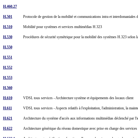
H.460.27
H.501
Protocole de gestion de la mobilité et communications intra et interdomaniale
H.510
Mobilité pour systèmes et services multimédias H.323
H.530
Procédures de sécurité symétrique pour la mobilité des systèmes H.323 selo
H.550
H.551
H.552
H.553
H.560
H.610
VDSL tous services - Architecture système et équipements des locaux client
H.611
VDSL tous services - Aspects relatifs à l'exploitation, l'administration, la main
H.621
Architecture du système d'accès aux informations multimédias déclenché par l'id
H.622
Architecture générique du réseau domestique avec prise en charge des service