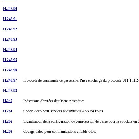
H.248.90
H.248.91
H.248.92
H.248.93
H.248.94
H.248.95
H.248.96
H.248.97
Protocole de commande de passerelle: Prise en charge du protocole UIT-T 
H.248.98
H.249
Indications d'entrées d'utilisateur étendues
H.261
Codec vidéo pour services audiovisuels à p x 64 kbit/s
H.262
Signalisation de la configuration de compression de trame pour la structure e
H.263
Codage vidéo pour communications à faible débit