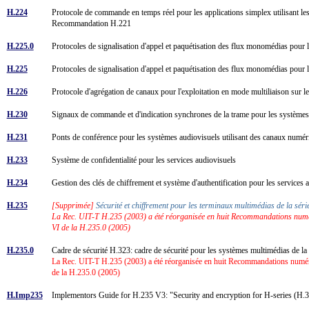
H.224
Protocole de commande en temps réel pour les applications simplex utilisant les 
Recommandation H.221
H.225.0
Protocoles de signalisation d'appel et paquétisation des flux monomédias po
H.225
Protocoles de signalisation d'appel et paquétisation des flux monomédias po
H.226
Protocole d'agrégation de canaux pour l'exploitation en mode multiliaison sur 
H.230
Signaux de commande et d'indication synchrones de la trame pour les système
H.231
Ponts de conférence pour les systèmes audiovisuels utilisant des canaux numér
H.233
Système de confidentialité pour les services audiovisuels
H.234
Gestion des clés de chiffrement et système d'authentification pour les services
H.235
[Supprimée]
Sécurité et chiffrement pour les terminaux multimédias de la sé
La Rec. UIT-T H.235 (2003) a été réorganisée en huit Recommandations numéro
VI de la H.235.0 (2005)
H.235.0
Cadre de sécurité H.323: cadre de sécurité pour les systèmes multimédias de
La Rec. UIT-T H.235 (2003) a été réorganisée en huit Recommandations numérot
de la H.235.0 (2005)
H.Imp235
Implementors Guide for H.235 V3: "Security and encryption for H-series (H.