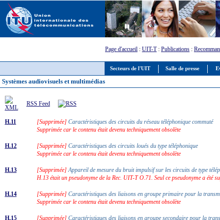
Page d'accueil
:
UIT-T
:
Publications
:
Recommand
Secteurs de l'UIT
Salle de presse
E
Systèmes audiovisuels et multimédias
RSS Feed
H.11
[Supprimée]
Caractéristiques des circuits du réseau téléphonique commuté
Supprimée car le contenu était devenu techniquement obsolète
H.12
[Supprimée]
Caractéristiques des circuits loués du type téléphonique
Supprimée car le contenu était devenu techniquement obsolète
H.13
[Supprimée]
Appareil de mesure du bruit impulsif sur les circuits de type té
H.13 était un pseudonyme de la Rec. UIT-T O.71. Seul ce pseudonyme a été s
H.14
[Supprimée]
Caractéristiques des liaisons en groupe primaire pour la transm
Supprimée car le contenu était devenu techniquement obsolète
H.15
[Supprimée]
Caractéristiques des liaisons en groupe secondaire pour la tran