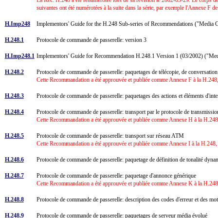
suivantes ont été numérotées à la suite dans la série, par exemple l'Annexe F d
H.Imp248
Implementors' Guide for the H.248 Sub-series of Recommendations ("Media 
H.248.1
Protocole de commande de passerelle: version 3
H.Imp248.1
Implementors' Guide for Recommendation H.248.1 Version 1 (03/2002) ("Me
H.248.2
Protocole de commande de passerelle: paquetages de télécopie, de conversation
Cette Recommandation a été approuvée et publiée comme Annexe F à la H.248,
H.248.3
Protocole de commande de passerelle: paquetages des actions et éléments d'inte
H.248.4
Protocole de commande de passerelle: transport par le protocole de transmis
Cette Recommandation a été approuvée et publiée comme Annexe H à la H.248,
H.248.5
Protocole de commande de passerelle: transport sur réseau ATM
Cette Recommandation a été approuvée et publiée comme Annexe I à la H.248, 
H.248.6
Protocole de commande de passerelle: paquetage de définition de tonalité dy
H.248.7
Protocole de commande de passerelle: paquetage d'annonce générique
Cette Recommandation a été approuvée et publiée comme Annexe K à la H.248,
H.248.8
Protocole de commande de passerelle: description des codes d'erreur et des m
H.248.9
Protocole de commande de passerelle: paquetages de serveur média évolué