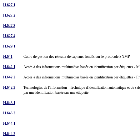
H.627.1
H.627.2
H.627.3
H.627.4
H.629.1
H.641
Cadre de gestion des réseaux de capteurs fondés sur le protocole SNMP
H.642.1
Accès à des informations multimédias basée en identification par étiquettes - 
H.642.2
Accès à des informations multimédias basée en identification par étiquettes - P
H.642.3
Technologies de l'information - Technique d'identification automatique et de sai
par une identification basée sur une étiquette
H.643.1
H.643.2
H.644.1
H.644.2