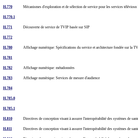
H.770
Mécanismes d'exploration et de sélection de service pour les services télévios
H.770.1
H.771
Découverte de service de TVIP basée sur SIP
H.772
H.780
Affichage numérique: Spécifications du service et architecture fondée sur la 
H.781
H.782
Affichage numérique: métadonnées
H.783
Affichage numérique: Services de mesure d'audience
H.784
H.785.0
H.785.1
H.810
Directives de conception visant à assurer l'interopérabilité des systèmes de san
H.811
Directives de conception visant à assurer l'interopérabilité des systèmes de sant