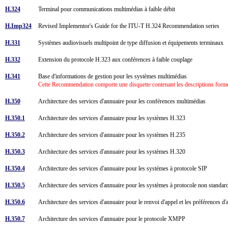
H.324
Terminal pour communications multimédias à faible débit
H.Imp324
Revised Implementor's Guide for the ITU-T H.324 Recommendation series
H.331
Systèmes audiovisuels multipoint de type diffusion et équipements terminaux
H.332
Extension du protocole H.323 aux conférences à faible couplage
H.341
Base d'informations de gestion pour les systèmes multimédias
Cette Recommendation comporte une disquette contenant les descriptions forme
H.350
Architecture des services d'annuaire pour les conférences multimédias
H.350.1
Architecture des services d'annuaire pour les systèmes H.323
H.350.2
Architecture des services d'annuaire pour les systèmes H.235
H.350.3
Architecture des services d'annuaire pour les systèmes H.320
H.350.4
Architecture des services d'annuaire pour les systèmes à protocole SIP
H.350.5
Architecture des services d'annuaire pour les systèmes à protocole non standa
H.350.6
Architecture des services d'annuaire pour le renvoi d'appel et les préférences d
H.350.7
Architecture des services d'annuaire pour le protocole XMPP