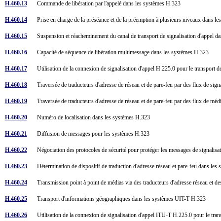
H.460.13
Commande de libération par l'appelé dans les systèmes H.323
H.460.14
Prise en charge de la préséance et de la préemption à plusieurs niveaux dans 
H.460.15
Suspension et réacheminement du canal de transport de signalisation d'appel 
H.460.16
Capacité de séquence de libération multimessage dans les systèmes H.323
H.460.17
Utilisation de la connexion de signalisation d'appel H.225.0 pour le transpo
H.460.18
Traversée de traducteurs d'adresse de réseau et de pare-feu par des flux de si
H.460.19
Traversée de traducteurs d'adresse de réseau et de pare-feu par des flux de 
H.460.20
Numéro de localisation dans les systèmes H.323
H.460.21
Diffusion de messages pour les systèmes H.323
H.460.22
Négociation des protocoles de sécurité pour protéger les messages de signali
H.460.23
Détermination de dispositif de traduction d'adresse réseau et pare-feu dans l
H.460.24
Transmission point à point de médias via des traducteurs d'adresse réseau et
H.460.25
Transport d'informations géographiques dans les systèmes UIT-T H.323
H.460.26
Utilisation de la connexion de signalisation d'appel ITU-T H.225.0 pour le tr