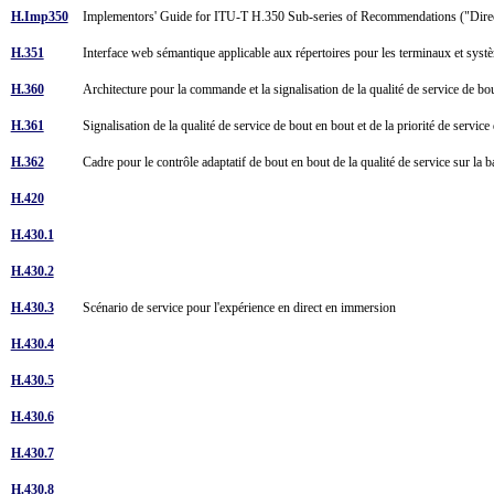
H.Imp350
Implementors' Guide for ITU-T H.350 Sub-series of Recommendations ("Direc
H.351
Interface web sémantique applicable aux répertoires pour les terminaux et 
H.360
Architecture pour la commande et la signalisation de la qualité de service de b
H.361
Signalisation de la qualité de service de bout en bout et de la priorité de serv
H.362
Cadre pour le contrôle adaptatif de bout en bout de la qualité de service sur la 
H.420
H.430.1
H.430.2
H.430.3
Scénario de service pour l'expérience en direct en immersion
H.430.4
H.430.5
H.430.6
H.430.7
H.430.8