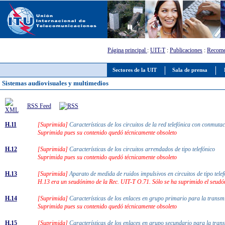
Página principal
:
UIT-T
:
Publicaciones
:
Recome
Sectores de la UIT
Sala de prensa
Sistemas audiovisuales y multimedios
RSS Feed
H.11
[Suprimida]
Características de los circuitos de la red telefónica con conmut
Suprimida pues su contenido quedó técnicamente obsoleto
H.12
[Suprimida]
Características de los circuitos arrendados de tipo telefónico
Suprimida pues su contenido quedó técnicamente obsoleto
H.13
[Suprimida]
Aparato de medida de ruidos impulsivos en circuitos de tipo tel
H.13 era un seudónimo de la Rec. UIT-T O.71. Sólo se ha suprimido el seudó
H.14
[Suprimida]
Características de los enlaces en grupo primario para la trans
Suprimida pues su contenido quedó técnicamente obsoleto
H.15
[Suprimida]
Características de los enlaces en grupo secundario para la tra