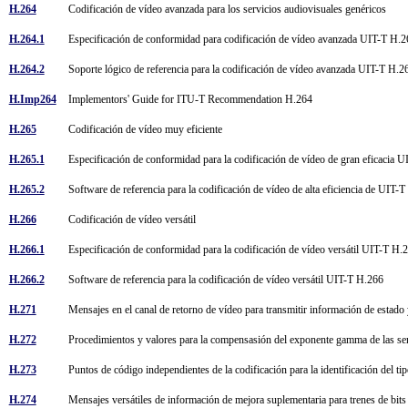
H.264
Codificación de vídeo avanzada para los servicios audiovisuales genéricos
H.264.1
Especificación de conformidad para codificación de vídeo avanzada UIT-T H
H.264.2
Soporte lógico de referencia para la codificación de vídeo avanzada UIT-T H.
H.Imp264
Implementors' Guide for ITU-T Recommendation H.264
H.265
Codificación de vídeo muy eficiente
H.265.1
Especificación de conformidad para la codificación de vídeo de gran eficacia
H.265.2
Software de referencia para la codificación de vídeo de alta eficiencia de UIT
H.266
Codificación de vídeo versátil
H.266.1
Especificación de conformidad para la codificación de vídeo versátil UIT-T H
H.266.2
Software de referencia para la codificación de vídeo versátil UIT-T H.266
H.271
Mensajes en el canal de retorno de vídeo para transmitir información de estado 
H.272
Procedimientos y valores para la compensasión del exponente gamma de las se
H.273
Puntos de código independientes de la codificación para la identificación del t
H.274
Mensajes versátiles de información de mejora suplementaria para trenes de bit