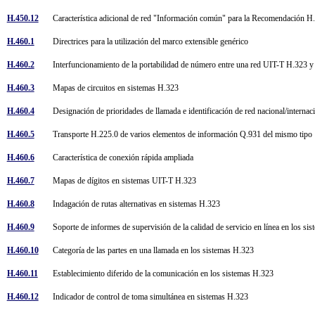
H.450.12
Característica adicional de red "Información común" para la Recomendación 
H.460.1
Directrices para la utilización del marco extensible genérico
H.460.2
Interfuncionamiento de la portabilidad de número entre una red UIT-T H.323 y
H.460.3
Mapas de circuitos en sistemas H.323
H.460.4
Designación de prioridades de llamada e identificación de red nacional/interna
H.460.5
Transporte H.225.0 de varios elementos de información Q.931 del mismo tip
H.460.6
Característica de conexión rápida ampliada
H.460.7
Mapas de dígitos en sistemas UIT-T H.323
H.460.8
Indagación de rutas alternativas en sistemas H.323
H.460.9
Soporte de informes de supervisión de la calidad de servicio en línea en los s
H.460.10
Categoría de las partes en una llamada en los sistemas H.323
H.460.11
Establecimiento diferido de la comunicación en los sistemas H.323
H.460.12
Indicador de control de toma simultánea en sistemas H.323