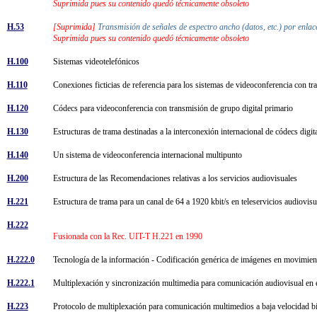
Suprimida pues su contenido quedó técnicamente obsoleto
H.53
[Suprimida]
Transmisión de señales de espectro ancho (datos, etc.) por enl
Suprimida pues su contenido quedó técnicamente obsoleto
H.100
Sistemas videotelefónicos
H.110
Conexiones ficticias de referencia para los sistemas de videoconferencia con t
H.120
Códecs para videoconferencia con transmisión de grupo digital primario
H.130
Estructuras de trama destinadas a la interconexión internacional de códecs digi
H.140
Un sistema de videoconferencia internacional multipunto
H.200
Estructura de las Recomendaciones relativas a los servicios audiovisuales
H.221
Estructura de trama para un canal de 64 a 1920 kbit/s en teleservicios audiovi
H.222
Fusionada con la Rec. UIT-T H.221 en 1990
H.222.0
Tecnología de la información - Codificación genérica de imágenes en movimie
H.222.1
Multiplexación y sincronización multimedia para comunicación audiovisual en
H.223
Protocolo de multiplexación para comunicación multimedios a baja velocidad 