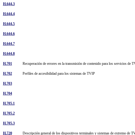
H.644.3
H.644.4
H.644.5
H.644.6
H.644.7
H.644.8
H.701
Recuperación de errores en la transmisión de contenido para los servicios de
H.702
Perfiles de accesibilidad para los sistemas de TVIP
H.703
H.704
H.705.1
H.705.2
H.705.3
H.720
Descripción general de los dispositivos terminales y sistemas de extremo de