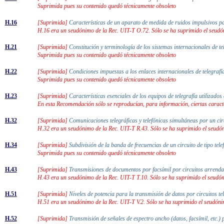
Suprimida pues su contenido quedó técnicamente obsoleto
H.16
[Suprimida]
Características de un aparato de medida de ruidos impulsivos 
H.16 era un seudónimo de la Rec. UIT-T O.72. Sólo se ha suprimido el seudó
H.21
[Suprimida]
Constitución y terminología de los sistemas internacionales de 
Suprimida pues su contenido quedó técnicamente obsoleto
H.22
[Suprimida]
Condiciones impuestas a los enlaces internacionales de telegra
Suprimida pues su contenido quedó técnicamente obsoleto
H.23
[Suprimida]
Características esenciales de los equipos de telegrafía utilizado
En esta Recomendación sólo se reproducían, para información, ciertas caracte
H.32
[Suprimida]
Comunicaciones telegráficas y telefónicas simultáneas por un cir
H.32 era un seudónimo de la Rec. UIT-T R.43. Sólo se ha suprimido el seudó
H.34
[Suprimida]
Subdivisión de la banda de frecuencias de un circuito de tipo tele
Suprimida pues su contenido quedó técnicamente obsoleto
H.43
[Suprimida]
Transmisiones de documentos por facsímil por circuitos arrenda
H.43 era un seudónimo de la Rec. UIT-T T.10. Sólo se ha suprimido el seudón
H.51
[Suprimida]
Niveles de potencia para la transmisión de datos por circuitos t
H.51 era un seudónimo de la Rec. UIT-T V.2. Sólo se ha suprimido el seudóni
H.52
[Suprimida]
Transmisión de señales de espectro ancho (datos, facsímil, etc