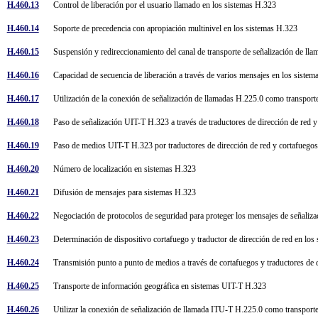
H.460.13
Control de liberación por el usuario llamado en los sistemas H.323
H.460.14
Soporte de precedencia con apropiación multinivel en los sistemas H.323
H.460.15
Suspensión y redireccionamiento del canal de transporte de señalización de l
H.460.16
Capacidad de secuencia de liberación a través de varios mensajes en los sist
H.460.17
Utilización de la conexión de señalización de llamadas H.225.0 como transp
H.460.18
Paso de señalización UIT-T H.323 a través de traductores de dirección de red 
H.460.19
Paso de medios UIT-T H.323 por traductores de dirección de red y cortafueg
H.460.20
Número de localización en sistemas H.323
H.460.21
Difusión de mensajes para sistemas H.323
H.460.22
Negociación de protocolos de seguridad para proteger los mensajes de señali
H.460.23
Determinación de dispositivo cortafuego y traductor de dirección de red en l
H.460.24
Transmisión punto a punto de medios a través de cortafuegos y traductores de
H.460.25
Transporte de información geográfica en sistemas UIT-T H.323
H.460.26
Utilizar la conexión de señalización de llamada ITU-T H.225.0 como transpor