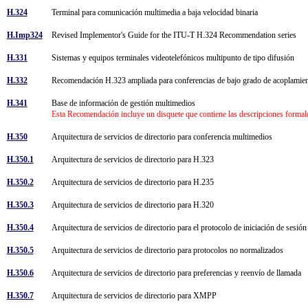
H.324
Terminal para comunicación multimedia a baja velocidad binaria
H.Imp324
Revised Implementor's Guide for the ITU-T H.324 Recommendation series
H.331
Sistemas y equipos terminales videotelefónicos multipunto de tipo difusión
H.332
Recomendación H.323 ampliada para conferencias de bajo grado de acoplami
H.341
Base de información de gestión multimedios
Esta Recomendación incluye un disquete que contiene las descripciones formale
H.350
Arquitectura de servicios de directorio para conferencia multimedios
H.350.1
Arquitectura de servicios de directorio para H.323
H.350.2
Arquitectura de servicios de directorio para H.235
H.350.3
Arquitectura de servicios de directorio para H.320
H.350.4
Arquitectura de servicios de directorio para el protocolo de iniciación de sesió
H.350.5
Arquitectura de servicios de directorio para protocolos no normalizados
H.350.6
Arquitectura de servicios de directorio para preferencias y reenvío de llamada
H.350.7
Arquitectura de servicios de directorio para XMPP