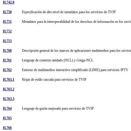
H.742.0
H.750
Especificación de alto nivel de metadatos para los servicios de TVIP
H.751
Metadatos para la interoperabilidad de los derechos de información en los ser
H.752
H.753
H.760
Descripción general de los marcos de aplicaciones multimedios para los servi
H.761
Lenguaje de contexto anidado (NCL) y Ginga-NCL
H.762
Entorno de multimedios interactivo simplificado (LIME) para servicios IPTV
H.763.1
Hojas de estilo cascada para servicios de TVIP
H.763.2
H.763.3
H.764
Lenguaje de guión mejorado para servicios de TVIP
H.765
H.766