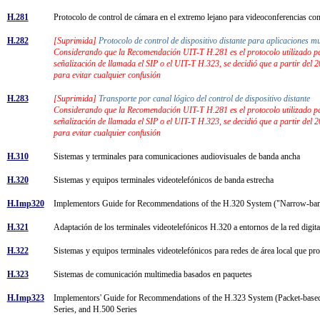
H.281
Protocolo de control de cámara en el extremo lejano para videoconferencias
H.282
[Suprimida]
Protocolo de control de dispositivo distante para aplicaciones 
Considerando que la Recomendación UIT-T H.281 es el protocolo utilizado par
señalización de llamada el SIP o el UIT-T H.323, se decidió que a partir del
para evitar cualquier confusión
H.283
[Suprimida]
Transporte por canal lógico del control de dispositivo distante
Considerando que la Recomendación UIT-T H.281 es el protocolo utilizado par
señalización de llamada el SIP o el UIT-T H.323, se decidió que a partir del
para evitar cualquier confusión
H.310
Sistemas y terminales para comunicaciones audiovisuales de banda ancha
H.320
Sistemas y equipos terminales videotelefónicos de banda estrecha
H.Imp320
Implementors Guide for Recommendations of the H.320 System ("Narrow-band
H.321
Adaptación de los terminales videotelefónicos H.320 a entornos de la red dig
H.322
Sistemas y equipos terminales videotelefónicos para redes de área local que pr
H.323
Sistemas de comunicación multimedia basados en paquetes
H.Imp323
Implementors' Guide for Recommendations of the H.323 System (Packet-base
Series, and H.500 Series