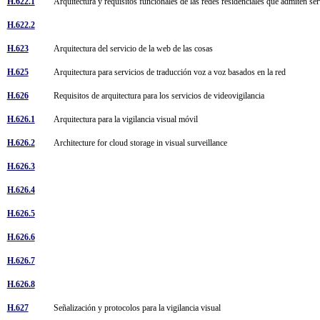
H.622.1
Arquitectura y requisitos funcionales de las redes residenciales que admiten 
H.622.2
H.623
Arquitectura del servicio de la web de las cosas
H.625
Arquitectura para servicios de traducción voz a voz basados en la red
H.626
Requisitos de arquitectura para los servicios de videovigilancia
H.626.1
Arquitectura para la vigilancia visual móvil
H.626.2
Architecture for cloud storage in visual surveillance
H.626.3
H.626.4
H.626.5
H.626.6
H.626.7
H.626.8
H.627
Señalización y protocolos para la vigilancia visual