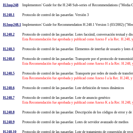
H.Imp248
Implementors' Guide for the H.248 Sub-series of Recommendations ("Media 
H.248.1
Protocolo de control de las pasarelas: Versión 3
H.Imp248.1
Implementors' Guide for Recommendation H.248.1 Version 1 (03/2002) ("Me
H.248.2
Protocolo de control de las pasarelas: Lotes facsímil, conversación textual y d
Esta Recomendación fue aprobada y publicad come Anexo F a la Rec. H.248, y 
H.248.3
Protocolo de control de las pasarelas: Elementos de interfaz de usuario y lotes
H.248.4
Protocolo de control de las pasarelas: Transporte por el protocolo de transmisi
Esta Recomendación fue aprobada y publicad come Anexo H a la Rec. H.248, y 
H.248.5
Protocolo de control de las pasarelas: Transporte por redes de modo de transf
Esta Recomendación fue aprobada y publicad come Anexo I a la Rec. H.248, y d
H.248.6
Protocolo de control de las pasarelas: Lote definición de tonos dinámicos
H.248.7
Protocolo de control de las pasarelas: Lote de anuncio genérico
Esta Recomendación fue aprobada y publicad come Anexo K a la Rec. H.248, y 
H.248.8
Protocolo de control de las pasarelas: Descripción de los códigos de error y d
H.248.9
Protocolo de control de las pasarelas: Lotes de servidor avanzado de medios
H.248.10
Protocolo de control de las pasarelas: Lote de tratamiento de congestión de re