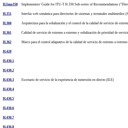
H.Imp350
Implementors' Guide for ITU-T H.350 Sub-series of Recommendations ("Direc
H.351
Interfaz web semántica para directories de sistemas y terminales multimedi
H.360
Arquitectura para la señalización y el control de la calidad de servicio de extr
H.361
Calidad de servicio de extremo a extremo y señalización de prioridad de servi
H.362
Marco para el control adaptativo de la calidad de servicio de extremo a extrem
H.420
H.430.1
H.430.2
H.430.3
Escenario de servicio de la experiencia de inmersión en directo (ILE)
H.430.4
H.430.5
H.430.6
H.430.7
H.430.8