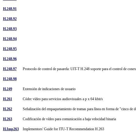
H.248.91
H.248.92
H.248.93
H.248.94
H.248.95
H.248.96
H.248.97
Protocolo de control de pasarela: UIT-T H.248 soporte para el control de co
H.248.98
H.249
Extensión de indicaciones de usuario
H.261
Códec vídeo para servicios audiovisuales a p x 64 kbit/s
H.262
Señalización del empaquetamiento de tramas para línea en forma de "cinco de
H.263
Codificación de vídeo para comunicación a baja velocidad binaria
H.Imp263
Implementors' Guide for ITU-T Recommendation H.263