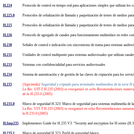
H.224
Protocolo de control en tiempo real para aplicaciones símplex que utilizan los 
H.225.0
Protocolos de señalización de llamada y paquetización de trenes de medios pa
H.225
Protocolos de señalización de llamada y paquetización de trenes de medios pa
H.226
Protocolo de agregado de canales para funcionamiento multienlace en redes co
H.230
Señales de control e indicación con sincronismo de trama para sistemas audio
H.231
Unidades de control multipunto para sistemas audiovisuales que utilizan canale
H.233
Sistemas con confidencialidad para servicios audiovisuales
H.234
Sistema de autenticación y de gestión de las claves de criptación para los serv
H.235
[Suprimida]
Seguridad y criptado para terminales multimedios de la serie
La Rec. UIT-T H.235 (2003) se reorganizó en ocho Recomendaciones numeradas
de la H.235.0 (2005)
H.235.0
Marco de seguridad H.323: Marco de seguridad para sistemas multimedia de l
La Rec. UIT-T H.235 (2003) se reorganizó en ocho Recomendaciones numeradas 
la H.235.0 (2005)
H.Imp235
Implementors Guide for H.235 V3: "Security and encryption for H-series (H.
H.235.1
Marco de seguridad H.323: Perfil de seguridad básico