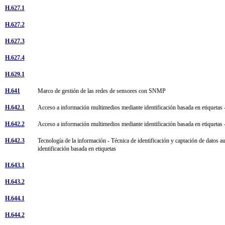
H.627.1
H.627.2
H.627.3
H.627.4
H.629.1
H.641
Marco de gestión de las redes de sensores con SNMP
H.642.1
Acceso a información multimedios mediante identificación basada en etiquetas 
H.642.2
Acceso a información multimedios mediante identificación basada en etiquetas 
H.642.3
Tecnología de la información - Técnica de identificación y captación de datos au
identificación basada en etiquetas
H.643.1
H.643.2
H.644.1
H.644.2