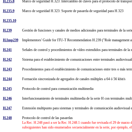
H.235.8
Marco de seguridad H.323: Intercambio de claves para el protocolo de transpor
H.235.9
Marco de seguridad H.323: Soporte de pasarela de seguridad para H.323
H.235.10
H.239
Gestión de funciones y canales de medios adicionales para terminales de la se
H.Imp239
Implementors' Guide for ITU-T Recommendation H.239 ("Role management and
H.241
Señales de control y procedimientos de vídeo extendidos para terminales de l
H.242
Sistema para el establecimiento de comunicaciones entre terminales audiovisuale
H.243
Procedimientos para el establecimiento de comunicaciones entre tres o más termi
H.244
Formación sincronizada de agregados de canales múltiples a 64 ó 56 kbit/s
H.245
Protocolo de control para comunicación multimedia
H.246
Interfuncionamiento de terminales multimedia de la serie H con terminales mu
H.247
Extensión multipunto para sistemas y terminales de comunicación audiovisual
H.248
Protocolo de control de las pasarelas
La Rec. H.248 pasó a ser la Rec. H.248.1 cuando fue revisada el 29 de marzo d
subsiguientes han sido enumerados secuencialmente en la serie, por ejemplo, e