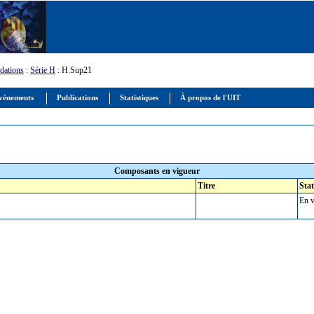
ations
:
Série H
: H.Sup21
vénements
Publications
Statistiques
À propos de l'UIT
Composants en vigueur
Titre
Stat
En v