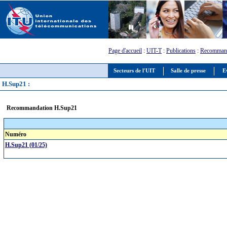
Page d'accueil
:
UIT-T
:
Publications
:
Recommand
Secteurs de l'UIT
Salle de presse
E
H.Sup21 :
Recommandation H.Sup21
Numéro
H.Sup21 (01/25)