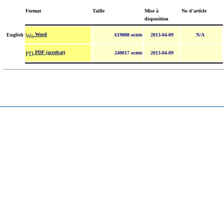
Format
Taille
Mise à
No d'article
disposition
Word
English
619008 octets
2013-04-09
N/A
PDF (acrobat)
240017 octets
2013-04-09