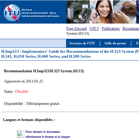
Page d'accueil
:
UIT-T
:
Publications
:
Recommand
System (01/13)
Secteurs de l'UIT
Salle de presse
E
H.Imp323 : Implementors' Guide for Recommendations of the H.323 System (Pa
H.341, H.450 Series, H.460 Series, and H.500 Series
Recommandation H.Imp323/H.323 System (01/13)
Approuvée en 2013-01-25
Statut :
Obsolète
Disponibilité :
Téléchargement gratuit
Langues et formats disponibles :
Pour obtenir le document,
sélectionnez le format et la langue