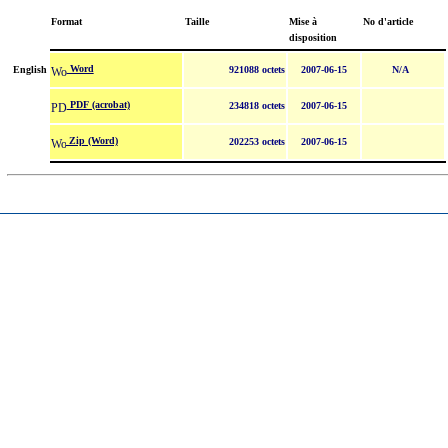
Format
Taille
Mise à
No d'article
disposition
Word
English
921088 octets
2007-06-15
N/A
PDF (acrobat)
234818 octets
2007-06-15
Zip (Word)
202253 octets
2007-06-15