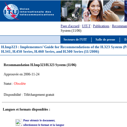
Page d'accueil
:
UIT-T
:
Publications
:
Recommand
System (11/06)
Secteurs de l'UIT
Salle de presse
E
H.Imp323 : Implementors’ Guide for Recommendations of the H.323 System (Pa
H.341, H.450 Series, H.460 Series, and H.500 Series (11/2006)
Recommandation H.Imp323/H.323 System (11/06)
Approuvée en 2006-11-24
Statut :
Obsolète
Disponibilité :
Téléchargement gratuit
Langues et formats disponibles :
Pour obtenir le document,
sélectionnez le format et la langue