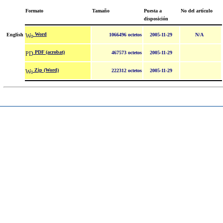
Formato
Tamaño
Puesta a
No del artículo
disposición
Word
English
1066496 octetos
2005-11-29
N/A
PDF (acrobat)
467573 octetos
2005-11-29
Zip (Word)
222312 octetos
2005-11-29