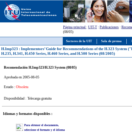
Página principal
:
UIT-T
:
Publicaciones
:
Recome
(08/05)
Sectores de la UIT
Sala de prensa
H.Imp323 : Implementors’ Guide for Recommendations of the H.323 System ("P
H.235, H.341, H.450 Series, H.460 Series, and H.500 Series (08/2005)
Recomendación H.Imp323/H.323 System (08/05)
Aprobada en 2005-08-05
Estado :
Obsoleta
Disponibilidad :
Telecarga gratuita
Idiomas y formatos disponibles :
Para obtener el documento,
seleccione el formato y el idioma