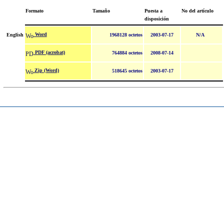
Formato
Tamaño
Puesta a
No del artículo
disposición
Word
English
1968128 octetos
2003-07-17
N/A
PDF (acrobat)
764884 octetos
2008-07-14
Zip (Word)
518645 octetos
2003-07-17