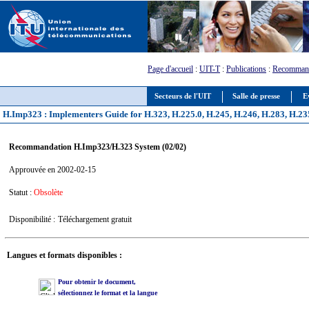
Page d'accueil
:
UIT-T
:
Publications
:
Recommand
Secteurs de l'UIT
Salle de presse
E
H.Imp323 : Implementers Guide for H.323, H.225.0, H.245, H.246, H.283, H.23
Recommandation H.Imp323/H.323 System (02/02)
Approuvée en 2002-02-15
Statut :
Obsolète
Disponibilité :
Téléchargement gratuit
Langues et formats disponibles :
Pour obtenir le document,
sélectionnez le format et la langue