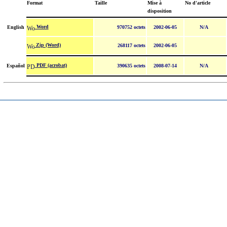
Format
Taille
Mise à
No d'article
disposition
Word
English
970752 octets
2002-06-05
N/A
Zip (Word)
268117 octets
2002-06-05
PDF (acrobat)
Español
390635 octets
2008-07-14
N/A