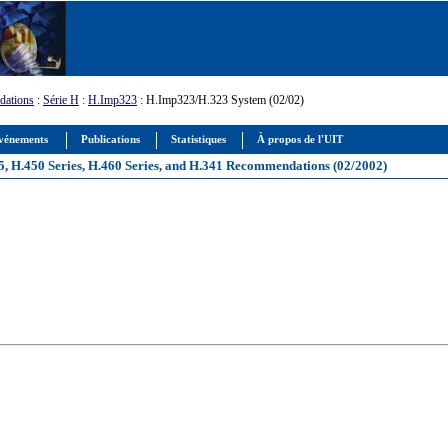
ations
:
Série H
:
H.Imp323
: H.Imp323/H.323 System (02/02)
vénements
Publications
Statistiques
À propos de l'UIT
5, H.450 Series, H.460 Series, and H.341 Recommendations (02/2002)