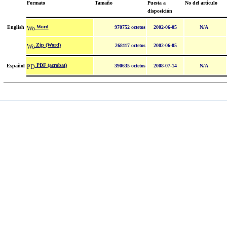
Formato
Tamaño
Puesta a
No del artículo
disposición
Word
English
970752 octetos
2002-06-05
N/A
Zip (Word)
268117 octetos
2002-06-05
PDF (acrobat)
Español
390635 octetos
2008-07-14
N/A