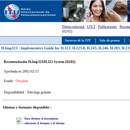
Página principal
:
UIT-T
:
Publicaciones
:
Recome
(02/02)
Sectores de la UIT
Sala de prensa
H.Imp323 : Implementers Guide for H.323, H.225.0, H.245, H.246, H.283, H.23
Recomendación H.Imp323/H.323 System (02/02)
Aprobada en 2002-02-15
Estado :
Obsoleta
Disponibilidad :
Telecarga gratuita
Idiomas y formatos disponibles :
Para obtener el documento,
seleccione el formato y el idioma