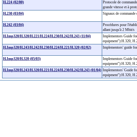
H.224 (02/00)
Protocole de commande e
grande vitesse et à pr
H.230 (03/04)
Signaux de commande et
H.242 (03/04)
Procédures pour l'établ
allant jusqu'à 2 Mbit/s
H.Imp320/H.320/H.221/H.224/H.230/H.242/H.243 (11/04)
Implementors Guide fo
equipment"):H.320, H.
H.Imp320/H.243/H.242/H.230/H.224/H.221/H.320 (02/02)
Implementors' guide f
H.Imp320/H.320 (05/03)
Implementors Guide fo
equipment"):H.320, H.
H.Imp320/H.243/H.320/H.221/H.224/H.230/H.242/H.243 (01/04)
Implementors' Guide fo
equipment"):H.320, H.