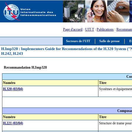
Page d'accueil
:
UIT-T
:
Publications
:
Recommand
Secteurs de l'UIT
Salle de presse
E
H.Imp320 : Implementors Guide for Recommendations of the H.320 System ("Na
H.242, H.243
Recommandation H.Imp320
Com
Numéro
Titre
H.320 (03/04)
Systèmes et équipement
Composan
Numéro
Titre
H.221 (03/04)
Structure de trame pour