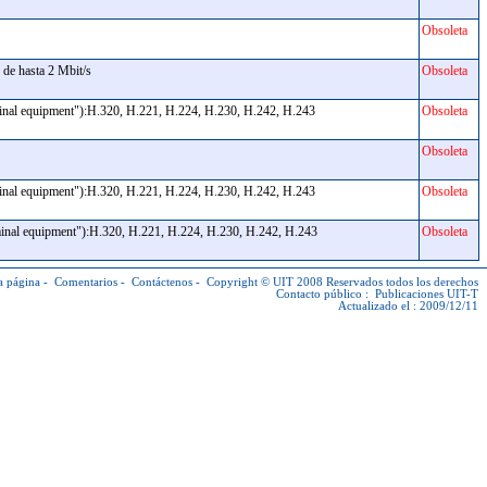
Obsoleta
es de hasta 2 Mbit/s
Obsoleta
minal equipment"):H.320, H.221, H.224, H.230, H.242, H.243
Obsoleta
Obsoleta
minal equipment"):H.320, H.221, H.224, H.230, H.242, H.243
Obsoleta
minal equipment"):H.320, H.221, H.224, H.230, H.242, H.243
Obsoleta
a página
-
Comentarios
-
Contáctenos
-
Copyright © UIT
2008 Reservados todos los derechos
Contacto público :
Publicaciones UIT-T
Actualizado el : 2009/12/11