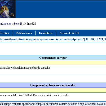
ndaciones
:
Serie H
: H.Imp320
Eventos
Publicaciones
Estadísticas
Acerca de la UIT
rrow-band visual telephone systems and terminal equipment"):H.320, H.221, 
Componentes en vigor
erminales videotelefónicos de banda estrecha
Componentes obsoletos y suprimidos
para un canal de 64 a 1920 kbit/s en teleservicios audiovisuales
 en tiempo real para aplicaciones símplex que utilizan canales de datos a baja velocidad, dato