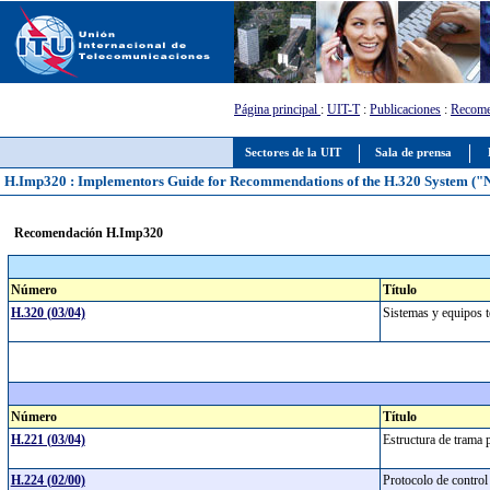
Página principal
:
UIT-T
:
Publicaciones
:
Recome
Sectores de la UIT
Sala de prensa
H.Imp320 : Implementors Guide for Recommendations of the H.320 System ("Na
Recomendación H.Imp320
Número
Título
H.320 (03/04)
Sistemas y equipos t
Número
Título
H.221 (03/04)
Estructura de trama 
H.224 (02/00)
Protocolo de control