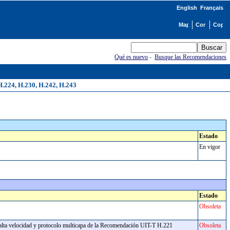
English
Français
Qué es nuevo
-
Busque las Recomendaciones
H.224, H.230, H.242, H.243
Estado
En vigor
Estado
Obsoleta
s a alta velocidad y protocolo multicapa de la Recomendación UIT-T H.221
Obsoleta