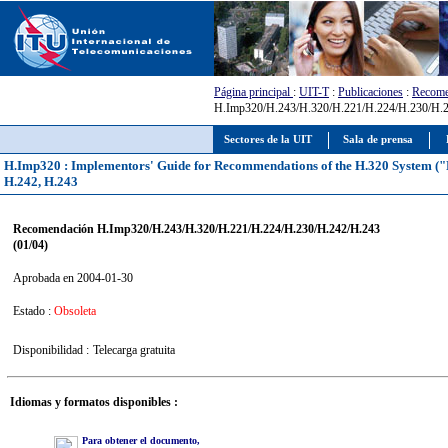
Página principal
:
UIT-T
:
Publicaciones
:
Recome
H.Imp320/H.243/H.320/H.221/H.224/H.230/H.2
Sectores de la UIT
Sala de prensa
H.Imp320 : Implementors' Guide for Recommendations of the H.320 System ("N
H.242, H.243
Recomendación H.Imp320/H.243/H.320/H.221/H.224/H.230/H.242/H.243
(01/04)
Aprobada en 2004-01-30
Estado :
Obsoleta
Disponibilidad :
Telecarga gratuita
Idiomas y formatos disponibles :
Para obtener el documento,