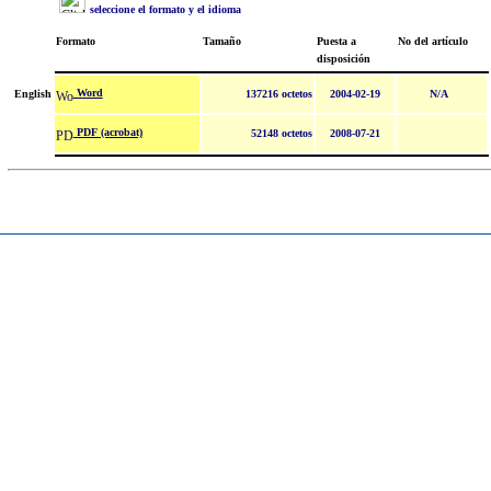
seleccione el formato y el idioma
Formato
Tamaño
Puesta a
No del artículo
disposición
Word
English
137216 octetos
2004-02-19
N/A
PDF (acrobat)
52148 octetos
2008-07-21