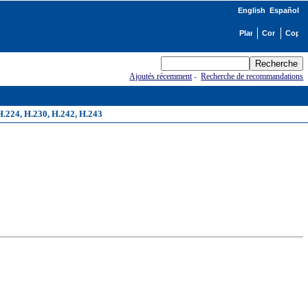
English
Español
Ajoutés récemment
-
Recherche de recommandations
H.224, H.230, H.242, H.243