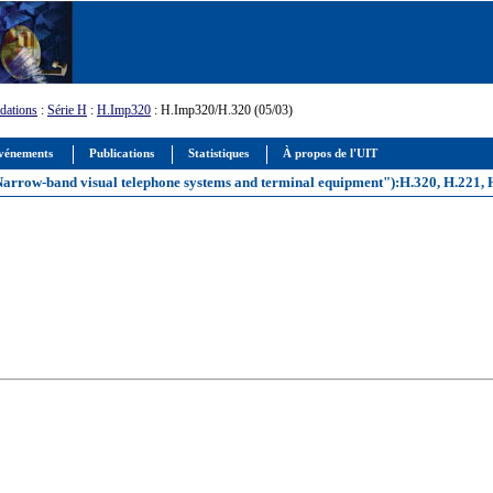
ations
:
Série H
:
H.Imp320
: H.Imp320/H.320 (05/03)
vénements
Publications
Statistiques
À propos de l'UIT
rrow-band visual telephone systems and terminal equipment"):H.320, H.221, 