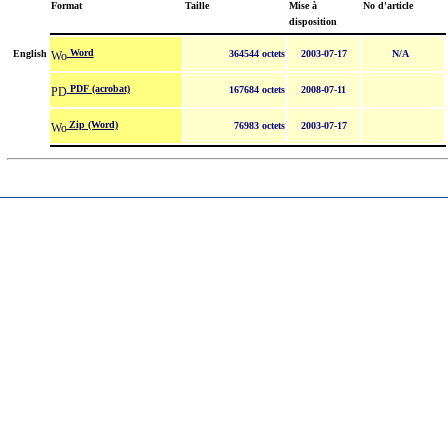
Format
Taille
Mise à
No d'article
disposition
Word
English
364544 octets
2003-07-17
N/A
PDF (acrobat)
167684 octets
2008-07-11
Zip (Word)
76983 octets
2003-07-17