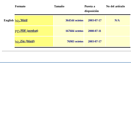
Formato
Tamaño
Puesta a
No del artículo
disposición
Word
English
364544 octetos
2003-07-17
N/A
PDF (acrobat)
167684 octetos
2008-07-11
Zip (Word)
76983 octetos
2003-07-17