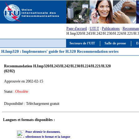
Page d'accueil
:
UIT-T
:
Publications
:
Recommand
H.Imp320/H.243/H.242/H.230/H.224/H.221/H.3
Secteurs de l'UIT
Salle de presse
E
H.Imp320 : Implementors' guide for H.320 Recommendation series
Recommandation H.Imp320/H.243/H.242/H.230/H.224/H.221/H.320
(02/02)
Approuvée en 2002-02-15
Statut :
Obsolète
Disponibilité :
Téléchargement gratuit
Langues et formats disponibles :
Pour obtenir le document,
sélectionnez le format et la langue