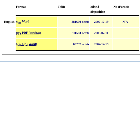
Format
Taille
Mise à
No d'article
disposition
Word
English
281600 octets
2002-12-19
N/A
PDF (acrobat)
111583 octets
2008-07-11
Zip (Word)
63297 octets
2002-12-19