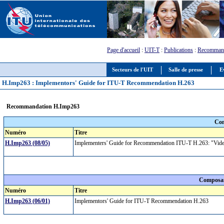
Page d'accueil
:
UIT-T
:
Publications
:
Recommand
Secteurs de l'UIT
Salle de presse
E
H.Imp263 : Implementors' Guide for ITU-T Recommendation H.263
Recommandation H.Imp263
Com
Numéro
Titre
H.Imp263 (08/05)
Implementers' Guide for Recommendation ITU-T H.263: "Video
Composan
Numéro
Titre
H.Imp263 (06/01)
Implementors' Guide for ITU-T Recommendation H.263