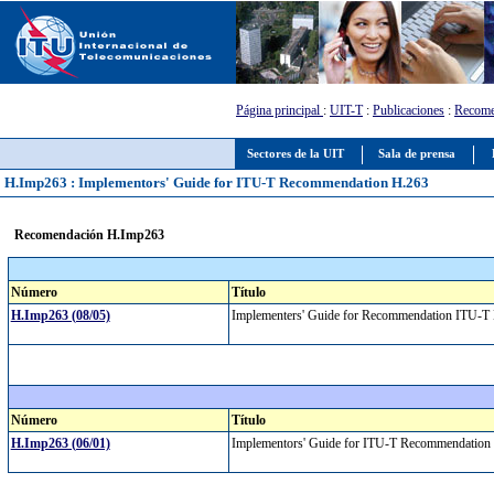
Página principal
:
UIT-T
:
Publicaciones
:
Recome
Sectores de la UIT
Sala de prensa
H.Imp263 : Implementors' Guide for ITU-T Recommendation H.263
Recomendación H.Imp263
Número
Título
H.Imp263 (08/05)
Implementers' Guide for Recommendation ITU-T H
Número
Título
H.Imp263 (06/01)
Implementors' Guide for ITU-T Recommendatio