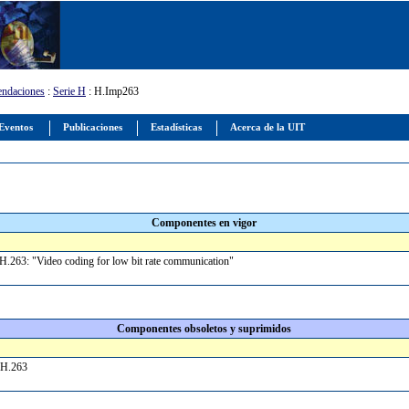
ndaciones
:
Serie H
: H.Imp263
Eventos
Publicaciones
Estadísticas
Acerca de la UIT
Componentes en vigor
.263: "Video coding for low bit rate communication"
Componentes obsoletos y suprimidos
n H.263