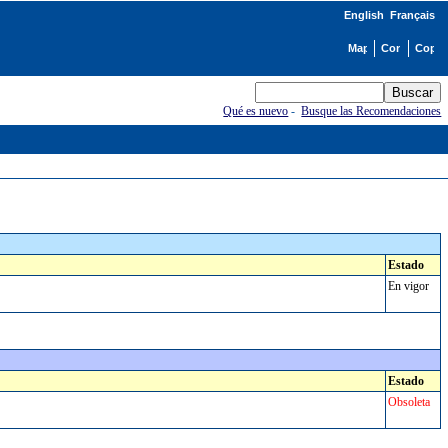
English
Français
Qué es nuevo
-
Busque las Recomendaciones
Estado
En vigor
Estado
Obsoleta