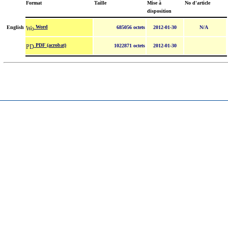
Format
Taille
Mise à
No d'article
disposition
Word
English
685056 octets
2012-01-30
N/A
PDF (acrobat)
1022871 octets
2012-01-30