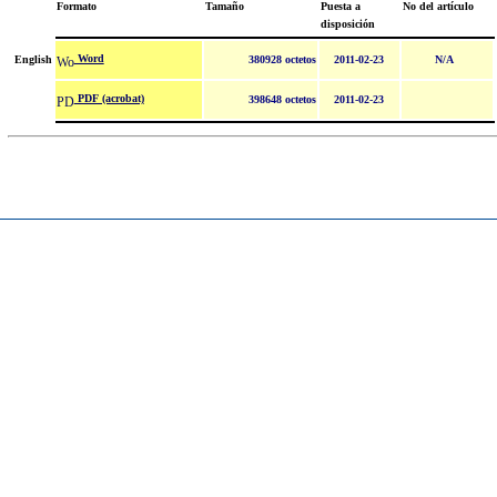
Formato
Tamaño
Puesta a
No del artículo
disposición
Word
English
380928 octetos
2011-02-23
N/A
PDF (acrobat)
398648 octetos
2011-02-23