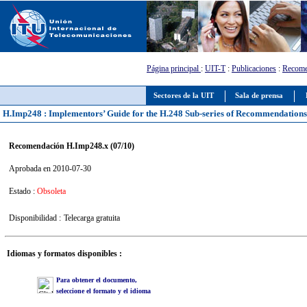
Página principal
:
UIT-T
:
Publicaciones
:
Recome
Sectores de la UIT
Sala de prensa
H.Imp248 : Implementors’ Guide for the H.248 Sub-series of Recommendation
Recomendación H.Imp248.x (07/10)
Aprobada en 2010-07-30
Estado :
Obsoleta
Disponibilidad :
Telecarga gratuita
Idiomas y formatos disponibles :
Para obtener el documento,
seleccione el formato y el idioma