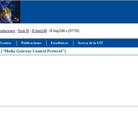
ndaciones
:
Serie H
:
H.Imp248
: H.Imp248.x (07/10)
Eventos
Publicaciones
Estadísticas
Acerca de la UIT
s ("Media Gateway Control Protocol")