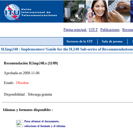
Página principal
:
UIT-T
:
Publicaciones
:
Recome
Sectores de la UIT
Sala de prensa
H.Imp248 : Implementors’ Guide for the H.248 Sub-series of Recommendation
Recomendación H.Imp248.x (11/09)
Aprobada en 2009-11-06
Estado :
Obsoleta
Disponibilidad :
Telecarga gratuita
Idiomas y formatos disponibles :
Para obtener el documento,
seleccione el formato y el idioma