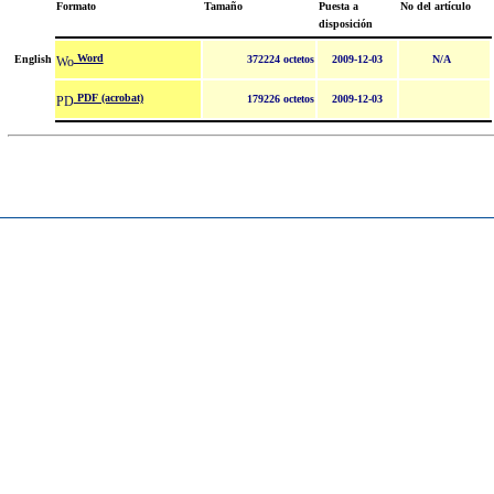
Formato
Tamaño
Puesta a
No del artículo
disposición
Word
English
372224 octetos
2009-12-03
N/A
PDF (acrobat)
179226 octetos
2009-12-03