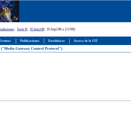
ndaciones
:
Serie H
:
H.Imp248
: H.Imp248.x (11/09)
Eventos
Publicaciones
Estadísticas
Acerca de la UIT
s ("Media Gateway Control Protocol")