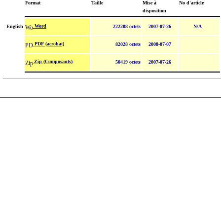
Format
Taille
Mise à
No d'article
disposition
Word
English
222208 octets
2007-07-26
N/A
PDF (acrobat)
82028 octets
2008-07-07
Zip (Composants)
50419 octets
2007-07-26